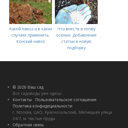
Какой навоз и в каких
Что внести в почву
случаях применять.
осенью. Добавление
Конский навоз
статьи в новую
подборку
© 2026 Ваш сад
Все садоводы уже здесь!
Контакты
Пользовательское соглашение
Политика конфидециальности
г. Москва, ЦАО, Красносельский, Мясницкая улица
24/7, м. Чистые пруды
Обратная связь