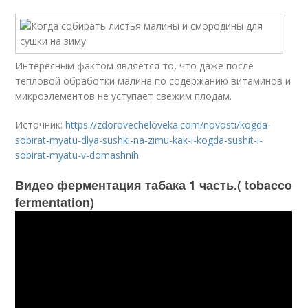
Интересным фактом является то, что даже после
тепловой обработки малина по содержанию витаминов и
микроэлементов не уступает свежим плодам.
Источник:
https://zdorovecheloveka.com/novosti/kogda-
sobirat-myatu-dlya-sushki-na-zimu-kak-i-kogda-sushit-i-
sobirat-myatu-v-domashnih
Видео ферментация табака 1 часть.( tobacco
fermentation)