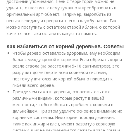
достойный упоминания. Пень с территории можно не
удалять, отнестись к нему гуманно и преобразовать в
оригинальный арт-объект. Например, выдолбить из
пенька середину и превратить его в клумбу-вазон. Так
можно поступить с остатком старой яблони, о которой
хочется все-таки оставить какую-то память.
Как избавиться от корней деревьев. Советы
Чтобы дерево оставалось здоровым, ему необходим
баланс между кроной и корнями. Если обрезать корни
возле ствола (на расстоянии 5–10 сантиметров), это
разрушит до четверти всей корневой системы,
поэтому уничтожение корней обычно приводит к
гибели всего дерева.
Прежде чем сажать деревья, ознакомьтесь с их
различными видами, которые растут в вашей
местности, чтобы избежать проблем с корнями в
дальнейшем. При этом уделите основное внимание их
корневым системам. Некоторые породы деревьев,
такие как инжир и клен, имеют развитую корневую
систему, и их не рекомендуется сажать возле дома и