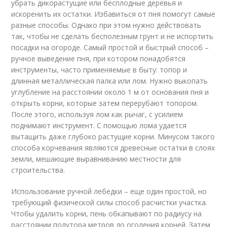
убрать дикорастущие или бесплодные деревья и
искоренить их остатки. Избавиться от пня помогут самые
разные способы. Однако при этом нужно действовать
так, чтобы не сделать бесполезным грунт и не испортить
посадки на огороде. Самый простой и быстрый способ –
ручное выведение пня, при котором понадобятся
инструменты, часто применяемые в быту: топор и
длинная металлическая палка или лом. Нужно выкопать
углубление на расстоянии около 1 м от основания пня и
открыть корни, которые затем перерубают топором.
После этого, используя лом как рычаг, с усилием
поднимают инструмент. С помощью лома удается
вытащить даже глубоко растущие корни. Минусом такого
способа корчевания являются древесные остатки в слоях
земли, мешающие выравниванию местности для
строительства.
Использование ручной лебедки – еще один простой, но
требующий физической силы способ расчистки участка.
Чтобы удалить корни, пень обкапывают по радиусу на
расстоянии полутора метров до оголения корней. Затем