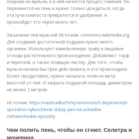
покрова из мульчи, и в ней начнется процесс гниения. Он
перекинется на пень и нужно только дождаться, когда
эта куча компоста превратится в удобрение. А
произойдет это через много лет.
Засыпание пня мульчой Источник commons.wikimedia.org
Для создания достаточной подушки нужно много
органики. Используют измельченную траву и пищевые
отходы растительного происхождения. Добавляют торф
и перегной, а также опавшую листву. Для того, чтобы
мульча начала быстрее действовать и это происходило
более продуктивно, нужно насыпать холм на метр
высотой от пня. И закрыть подушкой площадь диаметром
не менее 2 метров.
Источник:
https://vashsadluchshij.ru/novosti/9-deystvennyh-
sposobov-vykorchevat-staryy-pen-na-uchastke-
mehanicheskie-sposoby
Чем полить пень, чтобы он сгнил. Селитра и
мочевина