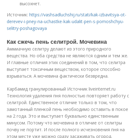
высохнет.
Источник:
https://vashsadluchshij.ru/stati/kak-izbavitsya-ot-
derevev-i-pney-na-uchastke-kak-udalit-pen-s-pomoshchyu-
selitry-poshagovaya
Как сжечь пень селитрой. Мочевина
Аммиачную селитру делают из этого природного
вещества. Но оба средства не являются одним и тем же.
И главные отличия этих соединений в том, что селитра
выступает токсичным веществом, которое способно
взрываться. А мочевина фактически безвредна.
Карбамид гранулированный Источник liveinternet.ru
Технология удаления пня полностью повторяет работу с
селитрой. Единственное отличие только в том, что
замотанный пленкой пень необходимо оставить в покое
на 2 года. Это и выступает буквально единственным
минусом. Потому что мочевина в отличие от селитры
почву не портит. И после полного исчезновения пня на
этом месте уже можно сразу засаживать огород.