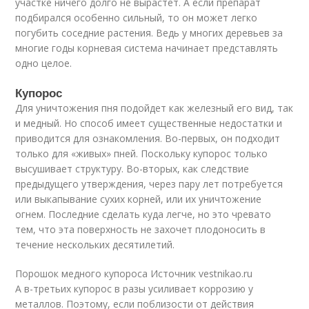
участке ничего долго не вырастет. А если препарат
подбирался особенно сильный, то он может легко
погубить соседние растения. Ведь у многих деревьев за
многие годы корневая система начинает представлять
одно целое.
Купорос
Для уничтожения пня подойдет как железный его вид, так
и медный. Но способ имеет существенные недостатки и
приводится для ознакомления. Во-первых, он подходит
только для «живых» пней. Поскольку купорос только
высушивает структуру. Во-вторых, как следствие
предыдущего утверждения, через пару лет потребуется
или выкапывание сухих корней, или их уничтожение
огнем. Последние сделать куда легче, но это чревато
тем, что эта поверхность не захочет плодоносить в
течение нескольких десятилетий.
Порошок медного купороса Источник vestnikao.ru
А в-третьих купорос в разы усиливает коррозию у
металлов. Поэтому, если поблизости от действия