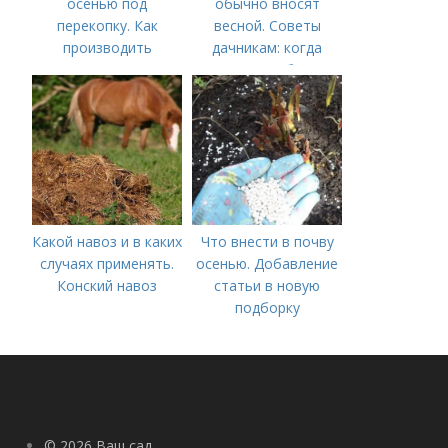
осенью под
обычно вносят
перекопку. Как
весной. Советы
производить
дачникам: когда
перекопку огорода
вносить удобрение
— весной или осенью
(СОВЕТЫ ОПЫТНЫХ)
Какой навоз и в каких
Что внести в почву
случаях применять.
осенью. Добавление
Конский навоз
статьи в новую
подборку
© 2026 Ваш сад