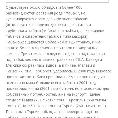
С уществует около 60 видов и более 1000
разновидностей растения рода “ табак ”, но
культивируется всего два - Nicotiana tabacum
(используется в производстве сигарет, сигар и
трубочного табака ) и Nicotiana rustica (для кальянных
табаков и сигаретных табаков типа махорки).
Табак выращивается более чем в 125 странах, и им
занято более 4 миллионов гектаров плодородных
земель. При этом за последние годы площадь занятых
под табак земель в таких странах как США, Канада и
Мексика сократилась вдвое, а в Китае, Малави и
Танзании, она, наоборот, удвоилась. В 2000 году мировое
производство табака превышало 7 млн. тонн в год. Из
всех стран мира больше всего табака в 2001 году
производил Китай (2661 тысячу тонн, но в основном для
собственных потребностей, а не на экспорт), далее
следуют Индия (701 тысяча тонн), Бразилия (568 тысяч
тонн), США (450 тысяч тонн) и Турция (260 тысяч тонн).
При этом в Турции наблюдается перепроизводство
табака , и чтобы не допустить ухода крестьян с их