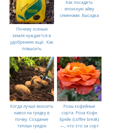
Как посадить
японскую айву
семенами. Высадка
Почему осенью
земля нуждается в
удобрениях ещё.. Как
повысить
плодородие почвы
осенью
Когда лучше вносить
Розы кофейные
навоз на грядку в
сорта. Роза Кофе
почву. Создание
Брейк (coffee break)
теплых грядок
—, что это за сорт