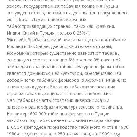
земель, государственная табачная компания Турции
вынуждена ежегодно сжигать десятки тонн закупленного
ею табака . Даже в наиболее крупных
табакопроизводящих странах , таких как Бразилия,
Индия, Китай и Турция, только 0,25%-1.
5% всей обрабатываемой земли находится под табаком .
Малави и Зимбабве, две исключительные страны,
экономика которых существенно зависит от табака ,
используют соответственно 6% и менее 3% пахотной
земли для выращивания табака . На уровне ферм табак
является доминирующей культурой, обеспечивающей
доход многих табачных фермеров, в Африке и Индии, но
в нескольких других больших табакопроизводящих
странах табак выращивается в очень небольших
масштабах как часть стратегии диверсификации
(внесения разнообразия культур) сельского хозяйства.
Например, 600 000 табачных фермеров в Турции
занимают под табак менее половины гектара каждый.
В СССР ежегодное производство табачного листа в 1970-
1980-е года превышало 250 тысяч тонн, а в 1999 году