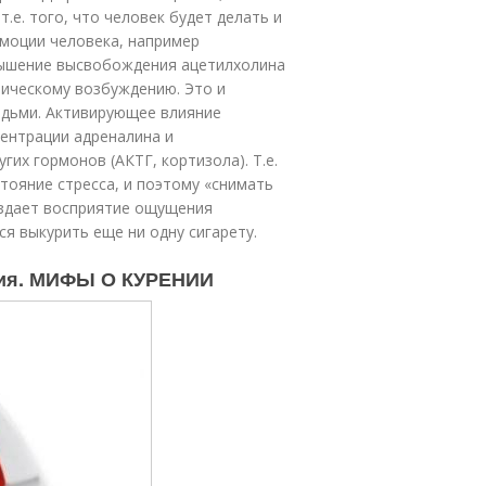
е. того, что человек будет делать и
эмоции человека, например
вышение высвобождения ацетилхолина
трическому возбуждению. Это и
юдьми. Активирующее влияние
ентрации адреналина и
гих гормонов (АКТГ, кортизола). Т.е.
тояние стресса, и поэтому «снимать
оздает восприятие ощущения
ся выкурить еще ни одну сигарету.
ения. МИФЫ О КУРЕНИИ