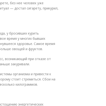
арете, без нее человек уже
итуал — достал сигарету, прикурил,
вда, у бросивших курить
рвое время у многих бывших
нувшееся здоровье. Самое время
больше овощей и фруктов.
сс, возникающий при отказе от
раньше закуривали.
истемы организма и привести к
торому стоит стремиться. Сбои на
есколько килограммов.
истощению энергетических