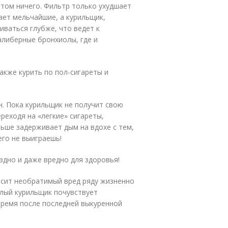
том ничего. Фильтр только ухудшает
ает мельчайшие, а курильщик,
иваться глубже, что ведет к
алиберные бронхиолы, где и
акже курить по пол-сигареты и
н. Пока курильщик не получит свою
ереходя на «легкие» сигареты,
ьше задерживает дым на вдохе с тем,
его не выиграешь!
дно и даже вредно для здоровья!
осит необратимый вред ряду жизненно
длый курильщик почувствует
время после последней выкуренной