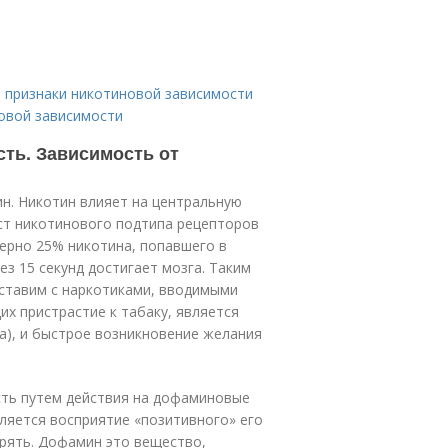
 признаки никотиновой зависимости
новой зависимости
ть. Зависимость от
н. Никотин влияет на центральную
ист никотинового подтипа рецепторов
ерно 25% никотина, попавшего в
ез 15 секунд достигает мозга. Таким
оставим с наркотиками, вводимыми
х пристрастие к табаку, является
са), и быстрое возникновение желания
ость путем действия на дофаминовые
пляется восприятие «позитивного» его
рять. Дофамин это вещество,