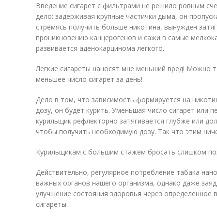
Введение сигарет с фильтрами не решило ровным сче
дело: задерживая крупные частички дыма, он пропуск
стремясь получить больше никотина, вынужден затяг
проникновению канцерогенов и сажи в самые мелкок
развивается аденокарцинома легкого.
Легкие сигареты наносят мне меньший вред! Можно т
меньшее число сигарет за день!
Дело в том, что зависимость формируется на никоти
дозу, он будет курить. Уменьшая число сигарет или п
курильщик рефлекторно затягивается глубже или дол
чтобы получить необходимую дозу. Так что этим нич
Курильщикам с большим стажем бросать слишком поз
Действительно, регулярное потребление табака нан
важных органов нашего организма, однако даже зая
улучшение состояния здоровья через определенное 
сигареты: