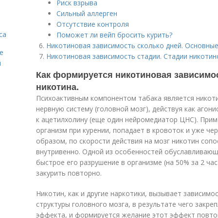
Риск взрыва
Сильный аллерген
Отсутствие контроля
са
Поможет ли вейп бросить курить?
Никотиновая зависимость сколько дней. Основные
е
Никотиновая зависимость стадии. Стадии никоти
й
Как формируется никотиновая зависимос
никотина.
Психоактивным компонентом табака является никоти
нервную систему (головной мозг), действуя как агон
к ацетилхолину (еще один нейромедиатор ЦНС). Прим
организм при курении, попадает в кровоток и уже чер
образом, по скорости действия на мозг никотин соп
внутривенно. Одной из особенностей обуславливающи
быстрое его разрушение в организме (на 50% за 2 ча
закурить повторно.
Никотин, как и другие наркотики, вызывает зависим
структуры головного мозга, в результате чего закре
эффекта, и формируется желание этот эффект повто