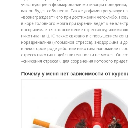
участвующее в формировании мотивации поведения, т.
как он будет себя вести. Также дофамин регулирует 
«вознаграждает» его при достижении чего-либо. По
в коре головного мозга при курении ведет к ее элек
воспринимается как «снижение стресса» курящими л
никотина на ЦНС также связано и с повышением конц
норадреналина («гормонов стресса), энодорфина и дру
в некотором роде действие никотина напоминает сос
стресс» никотин в действительности не может. Он с
«снижения стресса», для сохранения которого придет
Почему у меня нет зависимости от кур