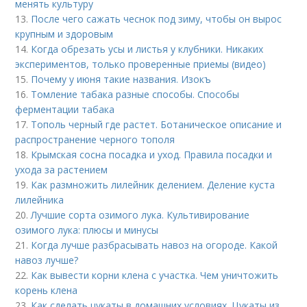
менять культуру
13.
После чего сажать чеснок под зиму, чтобы он вырос
крупным и здоровым
14.
Когда обрезать усы и листья у клубники. Никаких
экспериментов, только проверенные приемы (видео)
15.
Почему у июня такие названия. Изокъ
16.
Томление табака разные способы. Способы
ферментации табака
17.
Тополь черный где растет. Ботаническое описание и
распространение черного тополя
18.
Крымская сосна посадка и уход. Правила посадки и
ухода за растением
19.
Как размножить лилейник делением. Деление куста
лилейника
20.
Лучшие сорта озимого лука. Культивирование
озимого лука: плюсы и минусы
21.
Когда лучше разбрасывать навоз на огороде. Какой
навоз лучше?
22.
Как вывести корни клена с участка. Чем уничтожить
корень клена
23.
Как сделать цукаты в домашних условиях. Цукаты из