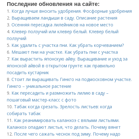
Последние обновления на сайте:
1.
Когда лучше вносить удобрения. Фосфорные удобрения
2.
Выращиваем ландыши в саду. Описание растения
3.
Осенняя пересадка лилейников на новое место
4.
Клевер ползучий или клевер белый. Клевер белый
ползучий
5.
Как удалить с участка пни. Как убрать корчеванием?
6.
Мешают пни на участке. Как убрать пни с участка
7.
Как вырастить японскую айву. Выращивание и уход за
японской айвой в открытом грунте: как правильно
посадить кустарник
8.
Стоит ли выращивать Гинкго на подмосковном участке.
Гинкго – уникальное растение
9.
Как пересадить и размножить лилию в саду –
пошаговый мастер-класс с фото
10.
Табак когда срезать. Зрелость листьев: когда
собирать табак
11.
Как реанимировать каланхоэ с вялыми листьями.
Каланхоэ опадают листья, что делать. Почему вянет
12.
После чего сажать чеснок под зиму. Почему надо