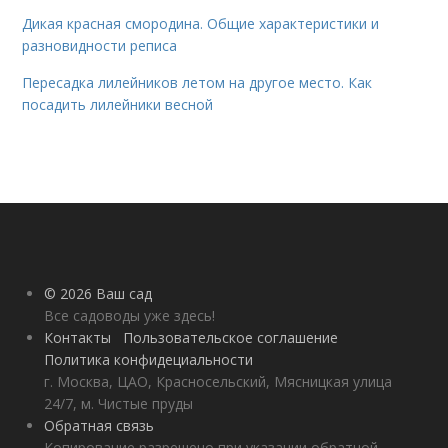
Дикая красная смородина. Общие характеристики и
разновидности реписа
Пересадка лилейников летом на другое место. Как
посадить лилейники весной
© 2026 Ваш сад
Все садоводы уже здесь!
Контакты
Пользовательское соглашение
Политика конфидециальности
г. Москва, ЦАО, Красносельский, Мясницкая улица
24/7, м. Чистые пруды
Обратная связь
Копирование разрешено при указании обратной