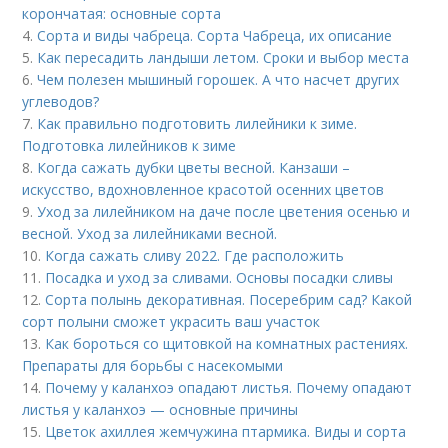
корончатая: основные сорта
4.
Сорта и виды чабреца. Сорта Чабреца, их описание
5.
Как пересадить ландыши летом. Сроки и выбор места
6.
Чем полезен мышиный горошек. А что насчет других
углеводов?
7.
Как правильно подготовить лилейники к зиме.
Подготовка лилейников к зиме
8.
Когда сажать дубки цветы весной. Канзаши –
искусство, вдохновленное красотой осенних цветов
9.
Уход за лилейником на даче после цветения осенью и
весной. Уход за лилейниками весной.
10.
Когда сажать сливу 2022. Где расположить
11.
Посадка и уход за сливами. Основы посадки сливы
12.
Сорта полынь декоративная. Посеребрим сад? Какой
сорт полыни сможет украсить ваш участок
13.
Как бороться со щитовкой на комнатных растениях.
Препараты для борьбы с насекомыми
14.
Почему у каланхоэ опадают листья. Почему опадают
листья у каланхоэ — основные причины
15.
Цветок ахиллея жемчужина птармика. Виды и сорта