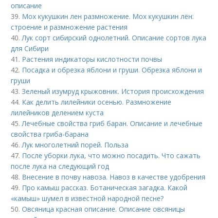
описание
39.
Мох кукушкин лен размножение. Мох кукушкин лён:
строение и размножение растения
40.
Лук сорт сибирский однолетний. Описание сортов лука
для Сибири
41.
Растения индикаторы кислотности почвы
42.
Посадка и обрезка яблони и груши. Обрезка яблони и
груши
43.
Зеленый изумруд крыжовник. История происхождения
44.
Как делить лилейники осенью. Размножение
лилейников делением куста
45.
Лечебные свойства гриб баран. Описание и лечебные
свойства гриба-барана
46.
Лук многолетний порей. Польза
47.
После уборки лука, что можно посадить. Что сажать
после лука на следующий год
48.
Внесение в почву навоза. Навоз в качестве удобрения
49.
Про камыш рассказ. Ботаническая загадка. Какой
«камыш» шумел в известной народной песне?
50.
Овсяница красная описание. Описание овсяницы