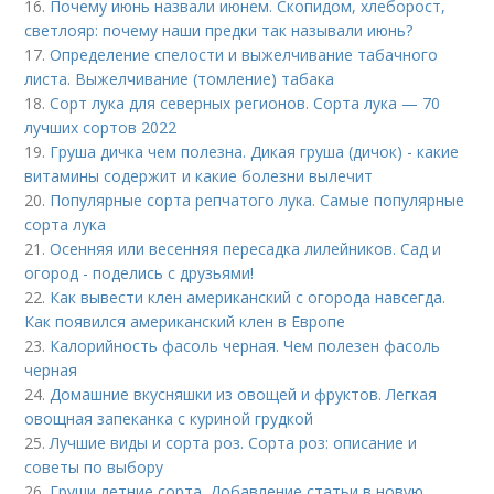
16.
Почему июнь назвали июнем. Скопидом, хлеборост,
светлояр: почему наши предки так называли июнь?
17.
Определение спелости и выжелчивание табачного
листа. Выжелчивание (томление) табака
18.
Сорт лука для северных регионов. Сорта лука — 70
лучших сортов 2022
19.
Груша дичка чем полезна. Дикая груша (дичок) - какие
витамины содержит и какие болезни вылечит
20.
Популярные сорта репчатого лука. Самые популярные
сорта лука
21.
Осенняя или весенняя пересадка лилейников. Сад и
огород - поделись с друзьями!
22.
Как вывести клен американский с огорода навсегда.
Как появился американский клен в Европе
23.
Калорийность фасоль черная. Чем полезен фасоль
черная
24.
Домашние вкусняшки из овощей и фруктов. Легкая
овощная запеканка с куриной грудкой
25.
Лучшие виды и сорта роз. Сорта роз: описание и
советы по выбору
26.
Груши летние сорта. Добавление статьи в новую