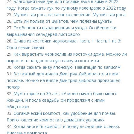
24.
Благоприятные дни для посадки лука в зиму в 2022
году. Когда сажать лук по лунному календарю в 2022 году
25.
Мучнистая роса на каланхоэ лечение. Мучнистая роса
26.
Есть ли польза от цукатов. Чем полезны цукаты
27.
Особенности выращивания и ухода. Особенности
выращивания сельдерея листового
28.
Слива из косточки чернослива. Часть 1 Часть 1 из 3:
Сбор семян сливы
29.
Как вырастить чернослив из косточки дома. Можно ли
вырастить плодоносящую сливу из косточки
30.
Когда сажать айву японскую. Навигация по записям
31.
3-этажный дом-вилла Дмитрия Диброва в элитном
поселке. Ночью на вилле Дмитрия Диброва произошел
пожар
32.
Муж старше на 30 лет. «У моего мужа было много
женщин, и после свадьбы он продолжил с ними
общаться»
33.
Органический компост, как удобрение для почвы.
Приготовление компоста в домашних условиях
34.
Когда вносить компост в почву весной или осенью.
Внесение компоста