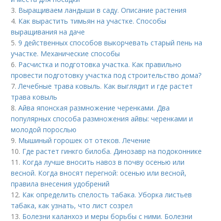
3.
Выращиваем ландыши в саду. Описание растения
4.
Как вырастить тимьян на участке. Способы
выращивания на даче
5.
9 действенных способов выкорчевать старый пень на
участке. Механические способы
6.
Расчистка и подготовка участка. Как правильно
провести подготовку участка под строительство дома?
7.
Лечебные трава ковыль. Как выглядит и где растет
трава ковыль
8.
Айва японская размножение черенками. Два
популярных способа размножения айвы: черенками и
молодой порослью
9.
Мышиный горошек от отеков. Лечение
10.
Где растет гинкго билоба. Динозавр на подоконнике
11.
Когда лучше вносить навоз в почву осенью или
весной. Когда вносят перегной: осенью или весной,
правила внесения удобрений
12.
Как определить спелость табака. Уборка листьев
табака, как узнать, что лист созрел
13.
Болезни каланхоэ и меры борьбы с ними. Болезни