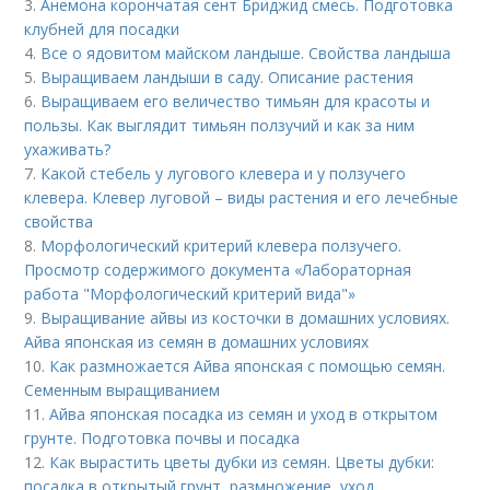
3.
Анемона корончатая сент Бриджид смесь. Подготовка
клубней для посадки
4.
Все о ядовитом майском ландыше. Свойства ландыша
5.
Выращиваем ландыши в саду. Описание растения
6.
Выращиваем его величество тимьян для красоты и
пользы. Как выглядит тимьян ползучий и как за ним
ухаживать?
7.
Какой стебель у лугового клевера и у ползучего
клевера. Клевер луговой – виды растения и его лечебные
свойства
8.
Морфологический критерий клевера ползучего.
Просмотр содержимого документа «Лабораторная
работа "Морфологический критерий вида"»
9.
Выращивание айвы из косточки в домашних условиях.
Айва японская из семян в домашних условиях
10.
Как размножается Айва японская с помощью семян.
Семенным выращиванием
11.
Айва японская посадка из семян и уход в открытом
грунте. Подготовка почвы и посадка
12.
Как вырастить цветы дубки из семян. Цветы дубки:
посадка в открытый грунт, размножение, уход