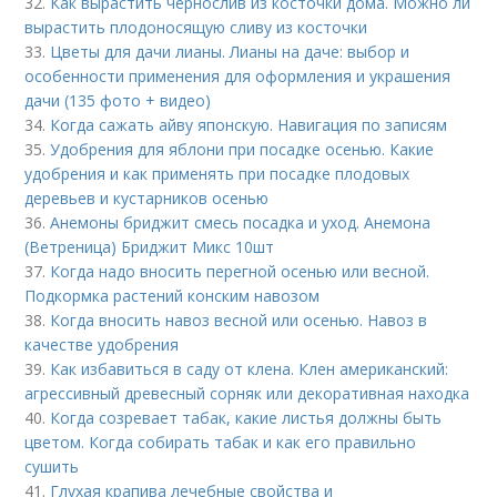
32.
Как вырастить чернослив из косточки дома. Можно ли
вырастить плодоносящую сливу из косточки
33.
Цветы для дачи лианы. Лианы на даче: выбор и
особенности применения для оформления и украшения
дачи (135 фото + видео)
34.
Когда сажать айву японскую. Навигация по записям
35.
Удобрения для яблони при посадке осенью. Какие
удобрения и как применять при посадке плодовых
деревьев и кустарников осенью
36.
Анемоны бриджит смесь посадка и уход. Анемона
(Ветреница) Бриджит Микс 10шт
37.
Когда надо вносить перегной осенью или весной.
Подкормка растений конским навозом
38.
Когда вносить навоз весной или осенью. Навоз в
качестве удобрения
39.
Как избавиться в саду от клена. Клен американский:
агрессивный древесный сорняк или декоративная находка
40.
Когда созревает табак, какие листья должны быть
цветом. Когда собирать табак и как его правильно
сушить
41.
Глухая крапива лечебные свойства и