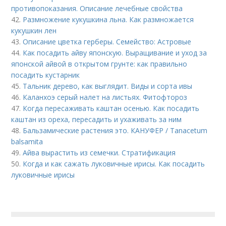
противопоказания. Описание лечебные свойства
42.
Размножение кукушкина льна. Как размножается
кукушкин лен
43.
Описание цветка герберы. Семейство: Астровые
44.
Как посадить айву японскую. Выращивание и уход за
японской айвой в открытом грунте: как правильно
посадить кустарник
45.
Тальник дерево, как выглядит. Виды и сорта ивы
46.
Каланхоэ серый налет на листьях. Фитофтороз
47.
Когда пересаживать каштан осенью. Как посадить
каштан из ореха, пересадить и ухаживать за ним
48.
Бальзамические растения это. КАНУФЕР / Tanacetum
balsamita
49.
Айва вырастить из семечки. Стратификация
50.
Когда и как сажать луковичные ирисы. Как посадить
луковичные ирисы