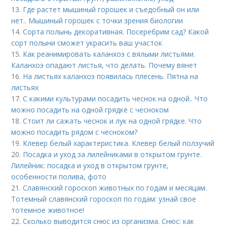
13.
Где растет мышиный горошек и съедобный он или
нет.. Мышиный горошек с точки зрения биологии
14.
Сорта полынь декоративная. Посеребрим сад? Какой
сорт полыни сможет украсить ваш участок
15.
Как реанимировать каланхоэ с вялыми листьями.
Каланхоэ опадают листья, что делать. Почему вянет
16.
На листьях каланхоэ появилась плесень. Пятна на
листьях
17.
С какими культурами посадить чеснок на одной.. Что
можно посадить на одной грядке с чесноком
18.
Стоит ли сажать чеснок и лук на одной грядке. Что
можно посадить рядом с чесноком?
19.
Клевер белый характеристика. Клевер белый ползучий
20.
Посадка и уход за лилейниками в открытом грунте.
Лилейник: посадка и уход в открытом грунте,
особенности полива, фото
21.
Славянский гороскоп животных по годам и месяцам.
Тотемный славянский гороскоп по годам: узнай свое
тотемное животное!
22.
Сколько выводится снюс из организма. Снюс: как