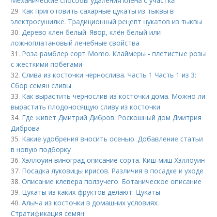
Механические способы удаления клена с участка
29.
Как приготовить сахарные цукаты из тыквы в
электросушилке. Традиционный рецепт цукатов из тыквы
30.
Дерево клен белый. Явор, клён белый или
ложноплатановый лечебные свойства
31.
Роза рамблер сорт Momo. Клаймеры - плетистые розы
с жесткими побегами
32.
Слива из косточки чернослива. Часть 1 Часть 1 из 3:
Сбор семян сливы
33.
Как вырастить чернослив из косточки дома. Можно ли
вырастить плодоносящую сливу из косточки
34.
Где живет Дмитрий Дибров. Роскошный дом Дмитрия
Диброва
35.
Какие удобрения вносить осенью. Добавление статьи
в новую подборку
36.
Хэллоуин виноград описание сорта. Киш-миш Хэллоуин
37.
Посадка луковицы ирисов. Различия в посадке и уходе
38.
Описание клевера ползучего. Ботаническое описание
39.
Цукаты из каких фруктов делают. Цукаты
40.
Алыча из косточки в домашних условиях.
Стратификация семян