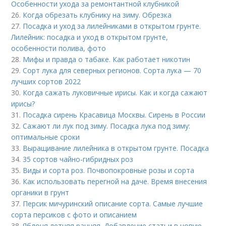
Особенности ухода за ремонтантной клубникой
26.
Когда обрезать клубнику на зиму. Обрезка
27.
Посадка и уход за лилейниками в открытом грунте.
Лилейник: посадка и уход в открытом грунте,
особенности полива, фото
28.
Мифы и правда о табаке. Как работает никотин
29.
Сорт лука для северных регионов. Сорта лука — 70
лучших сортов 2022
30.
Когда сажать луковичные ирисы. Как и когда сажают
ирисы?
31.
Посадка сирень Красавица Москвы. Сирень в России
32.
Сажают ли лук под зиму. Посадка лука под зиму:
оптимальные сроки
33.
Выращивание лилейника в открытом грунте. Посадка
34.
35 сортов чайно-гибридных роз
35.
Виды и сорта роз. Почвопокровные розы и сорта
36.
Как использовать перегной на даче. Время внесения
органики в грунт
37.
Персик мичуринский описание сорта. Самые лучшие
сорта персиков с фото и описанием
38.
Яблоня летняя ранняя. Добавление статьи в новую