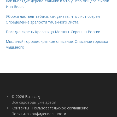
Как выглядит дерево тальник и что у него общего с ивой.
Ива белая
Уборка листьев табака, как узнать, что лист созрел.
Определение зрелости табачного листа.
Посадка сирень Красавица Москвы. Сирень в России
Мышиный горошек краткое описание. Описание горошка
мышиного
© 2026 Ваш сад
Все садоводы уже здесь!
Контакты
Пользовательское соглашение
Политика конфидециальности