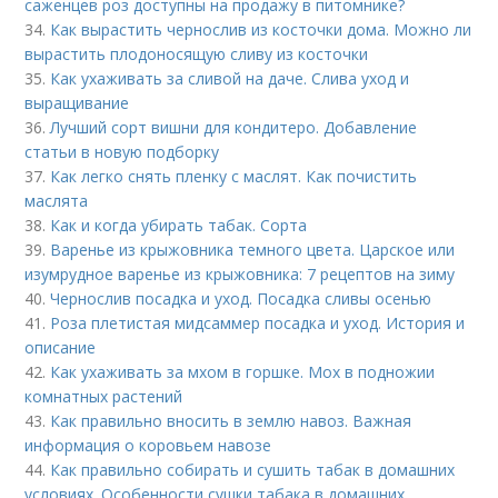
саженцев роз доступны на продажу в питомнике?
34.
Как вырастить чернослив из косточки дома. Можно ли
вырастить плодоносящую сливу из косточки
35.
Как ухаживать за сливой на даче. Слива уход и
выращивание
36.
Лучший сорт вишни для кондитеро. Добавление
статьи в новую подборку
37.
Как легко снять пленку с маслят. Как почистить
маслята
38.
Как и когда убирать табак. Сорта
39.
Варенье из крыжовника темного цвета. Царское или
изумрудное варенье из крыжовника: 7 рецептов на зиму
40.
Чернослив посадка и уход. Посадка сливы осенью
41.
Роза плетистая мидсаммер посадка и уход. История и
описание
42.
Как ухаживать за мхом в горшке. Мох в подножии
комнатных растений
43.
Как правильно вносить в землю навоз. Важная
информация о коровьем навозе
44.
Как правильно собирать и сушить табак в домашних
условиях. Особенности сушки табака в домашних