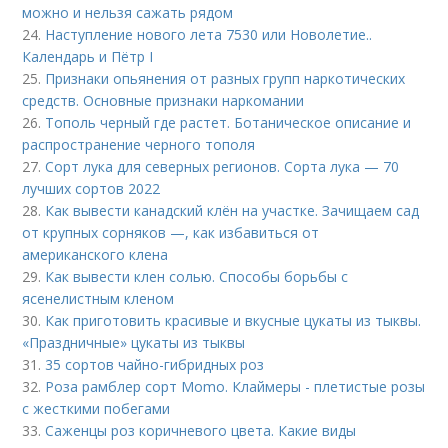
можно и нельзя сажать рядом
24.
Наступление нового лета 7530 или Новолетие..
Календарь и Пётр I
25.
Признаки опьянения от разных групп наркотических
средств. Основные признаки наркомании
26.
Тополь черный где растет. Ботаническое описание и
распространение черного тополя
27.
Сорт лука для северных регионов. Сорта лука — 70
лучших сортов 2022
28.
Как вывести канадский клён на участке. Зачищаем сад
от крупных сорняков —, как избавиться от
американского клена
29.
Как вывести клен солью. Способы борьбы с
ясенелистным кленом
30.
Как приготовить красивые и вкусные цукаты из тыквы.
«Праздничные» цукаты из тыквы
31.
35 сортов чайно-гибридных роз
32.
Роза рамблер сорт Momo. Клаймеры - плетистые розы
с жесткими побегами
33.
Саженцы роз коричневого цвета. Какие виды