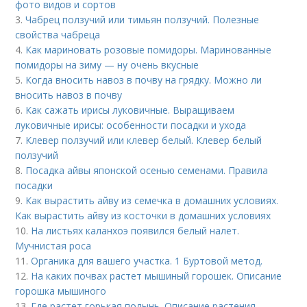
фото видов и сортов
3.
Чабрец ползучий или тимьян ползучий. Полезные
свойства чабреца
4.
Как мариновать розовые помидоры. Маринованные
помидоры на зиму — ну очень вкусные
5.
Когда вносить навоз в почву на грядку. Можно ли
вносить навоз в почву
6.
Как сажать ирисы луковичные. Выращиваем
луковичные ирисы: особенности посадки и ухода
7.
Клевер ползучий или клевер белый. Клевер белый
ползучий
8.
Посадка айвы японской осенью семенами. Правила
посадки
9.
Как вырастить айву из семечка в домашних условиях.
Как вырастить айву из косточки в домашних условиях
10.
На листьях каланхоэ появился белый налет.
Мучнистая роса
11.
Органика для вашего участка. 1 Буртовой метод.
12.
На каких почвах растет мышиный горошек. Описание
горошка мышиного
13.
Где растет горькая полынь. Описание растения