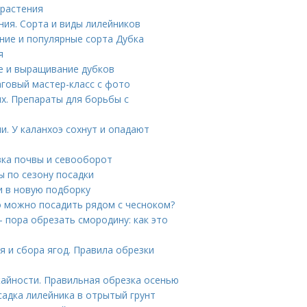
 растения
ния. Сорта и виды лилейников
ние и популярные сорта Дубка
я
е и выращивание дубков
аговый мастер-класс с фото
х. Препараты для борьбы с
и. У каланхоэ сохнут и опадают
вка почвы и севооборот
ы по сезону посадки
и в новую подборку
то можно посадить рядом с чесноком?
 пора обрезать смородину: как это
я и сбора ягод. Правила обрезки
жайности. Правильная обрезка осенью
садка лилейника в отрытый грунт