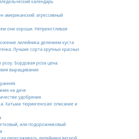
емледельческий календарь
ен американский: агрессивный
 чем они хороши. Неприхотливая
ножение лилейника делением куста
тенка. Лучшие сорта крупных красных
 розу. Бордовая роза цена.
ловия выращивания
 ранняя
ания на даче
качестве удобрения
а. Хатьма тюрингенская: описание и
а
ветковый, или подорожниковый
а
гда пересаживать лилейники весной