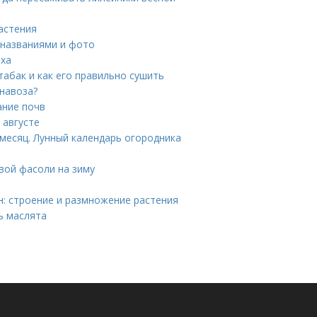
астения
 названиями и фото
мха
табак и как его правильно сушить
 навоза?
ание почв
 августе
 месяц. Лунный календарь огородника
вой фасоли на зиму
н: строение и размножение растения
ь маслята