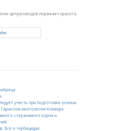
ногих цитрусоводов поражает красота
чабреца
а
следует учесть при подготовке осенью
е Гарантом многолетия Клевера
авного стержневого корня и
ней.
в. Все о гербицидах