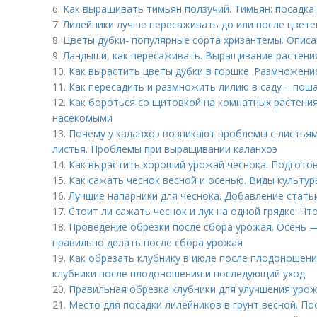
6.
Как выращивать тимьян ползучий. Тимьян: посадка
7.
Лилейники лучше пересаживать до или после цвете
8.
Цветы дубки- популярные сорта хризантемы. Описа
9.
Ландыши, как пересаживать. Выращивание растени
10.
Как вырастить цветы дубки в горшке. Размножени
11.
Как пересадить и размножить лилию в саду – пош
12.
Как бороться со щитовкой на комнатных растения
насекомыми
13.
Почему у каланхоэ возникают проблемы с листьям
листья. Проблемы при выращивании каланхоэ
14.
Как вырастить хороший урожай чеснока. Подгото
15.
Как сажать чеснок весной и осенью. Виды культур
16.
Лучшие напарники для чеснока. Добавление стать
17.
Стоит ли сажать чеснок и лук на одной грядке. Ч
18.
Проведение обрезки после сбора урожая. Осень —
правильно делать после сбора урожая
19.
Как обрезать клубнику в июле после плодоношени
клубники после плодоношения и последующий уход
20.
Правильная обрезка клубники для улучшения уро
21.
Место для посадки лилейников в грунт весной. По