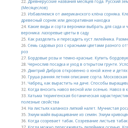
22.
Древнерусские названия месяцев года. Русский з
(Месяцеслов)
23.
Избавляемся от американского клёна сорняка. Кл
древесный сорняк или декоративная находка
24.
Какие виды и сорта вероники выбрать для сада и
вероника: лазоревые цветы в саду
25.
Как разделить и пересадить куст лилейника. Разм
26.
Семь садовых роз с красными цветами разного от
роз
27.
Бордовые розы и темно-красные. Купить бордовую
28.
Чернослив посадка и уход в открытом грунте. Ус
29.
Дмитрий Дибров откровенно о юной жене и детях
30.
Груша ранняя летняя описание сорта. Московская
31.
Чабрец, как вырастить на даче. Способы выращив
32.
Когда вносить навоз весной или осенью. Навоз в 
33.
Хатьма тюрингенская ботаническая характеристик
полезные свойства
34.
На листьях каланхоэ липкий налет. Мучнистая рос
35.
Эхиум майя выращивание из семян. Эхиум кривоц
36.
Когда созревает табак. Созревание листьев табак
37.
Когда можно пересаживать лилейники осенью. Ко