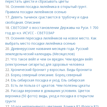
перестать цвести и сбрасывать цветы
16.
Осенняя посадка лилейника в открытый грунт.
Правила посадки лилейников осенью
17.
Девять тычинок срастаются в трубочку и одна
свободная. Описание
18.
СВЕТОЗАР о восстановлении Державы на Руси. 1 700
год до н.э. ИСУСС - СВЕТОЗАР
19.
Осенняя пересадка лилейников на новое место. Как
выбрать место посадки лилейника осенью
20.
Древнерусские названия месяцев года. Русский
земледельческий календарь (Месяцеслов)
21.
Что такое вейп и чем он вреден. Чем вреден вейп
(электронные сигареты) для здоровья человека
22.
Хронический бронхит у взрослых. Виды бронхита
23.
Борец северный описание. Борец северный
24.
Ель сибирская посадка и уход. Ель сибирская
25.
Есть ли польза от цукатов. Чем полезны цукаты
26.
Рассада вероники в домашних условиях. Цветок
вероника (50 фото): виды, уход и посадка в открытом
грунте
27.
10 роз непрерывного цветения. Боника 82 (Bonica 82)