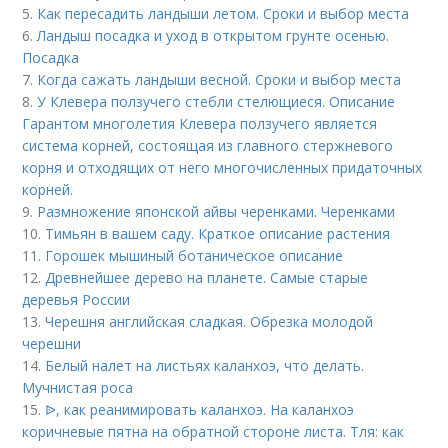
5.
Как пересадить ландыши летом. Сроки и выбор места
6.
Ландыш посадка и уход в открытом грунте осенью.
Посадка
7.
Когда сажать ландыши весной. Сроки и выбор места
8.
У Клевера ползучего стебли стелющиеся. Описание
Гарантом многолетия Клевера ползучего является
система корней, состоящая из главного стержневого
корня и отходящих от него многочисленных придаточных
корней.
9.
Размножение японской айвы черенками. Черенками
10.
Тимьян в вашем саду. Краткое описание растения
11.
Горошек мышиный ботаническое описание
12.
Древнейшее дерево на планете. Самые старые
деревья России
13.
Черешня английская сладкая. Обрезка молодой
черешни
14.
Белый налет на листьях каланхоэ, что делать.
Мучнистая роса
15.
ᐉ, как реанимировать каланхоэ. На каланхоэ
коричневые пятна на обратной стороне листа. Тля: как