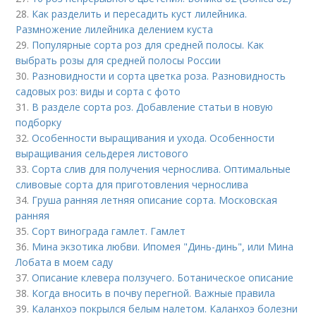
28.
Как разделить и пересадить куст лилейника.
Размножение лилейника делением куста
29.
Популярные сорта роз для средней полосы. Как
выбрать розы для средней полосы России
30.
Разновидности и сорта цветка роза. Разновидность
садовых роз: виды и сорта с фото
31.
В разделе сорта роз. Добавление статьи в новую
подборку
32.
Особенности выращивания и ухода. Особенности
выращивания сельдерея листового
33.
Сорта слив для получения чернослива. Оптимальные
сливовые сорта для приготовления чернослива
34.
Груша ранняя летняя описание сорта. Московская
ранняя
35.
Сорт винограда гамлет. Гамлет
36.
Мина экзотика любви. Ипомея "Динь-динь", или Мина
Лобата в моем саду
37.
Описание клевера ползучего. Ботаническое описание
38.
Когда вносить в почву перегной. Важные правила
39.
Каланхоэ покрылся белым налетом. Каланхоэ болезни