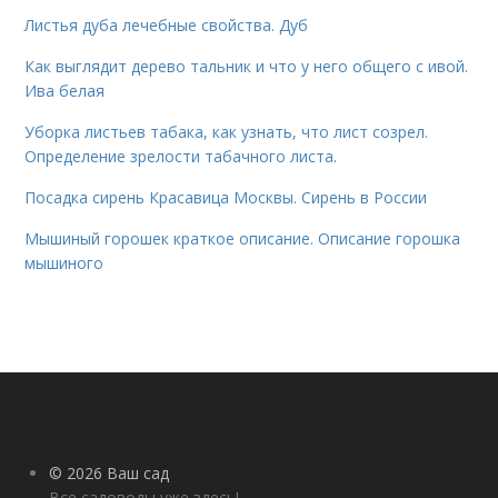
Листья дуба лечебные свойства. Дуб
Как выглядит дерево тальник и что у него общего с ивой.
Ива белая
Уборка листьев табака, как узнать, что лист созрел.
Определение зрелости табачного листа.
Посадка сирень Красавица Москвы. Сирень в России
Мышиный горошек краткое описание. Описание горошка
мышиного
© 2026 Ваш сад
Все садоводы уже здесь!