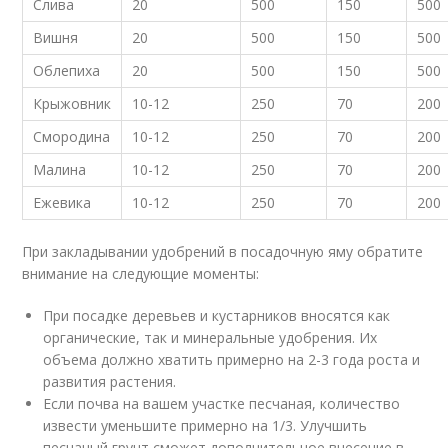
Слива
20
500
150
500
Вишня
20
500
150
500
Облепиха
20
500
150
500
Крыжовник
10-12
250
70
200
Смородина
10-12
250
70
200
Малина
10-12
250
70
200
Ежевика
10-12
250
70
200
При закладывании удобрений в посадочную яму обратите
внимание на следующие моменты:
При посадке деревьев и кустарников вносятся как
органические, так и минеральные удобрения. Их
объема должно хватить примерно на 2-3 года роста и
развития растения.
Если почва на вашем участке песчаная, количество
извести уменьшите примерно на 1/3. Улучшить
песчаный грунт сможет дополнительное внесение в