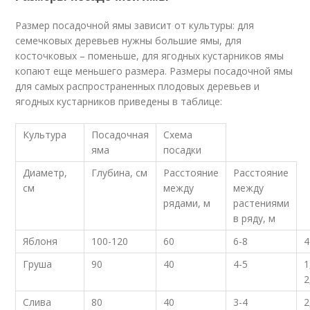
Размер посадочной ямы зависит от культуры: для
семечковых деревьев нужны большие ямы, для
косточковых – поменьше, для ягодных кустарников ямы
копают еще меньшего размера. Размеры посадочной ямы
для самых распространенных плодовых деревьев и
ягодных кустарников приведены в таблице:
Культура
Посадочная
Схема
яма
посадки
Диаметр,
Глубина, см
Расстояние
Расстояние
см
между
между
рядами, м
растениями
в ряду, м
Яблоня
100-120
60
6-8
4
Груша
90
40
4-5
1
2
Слива
80
40
3-4
2