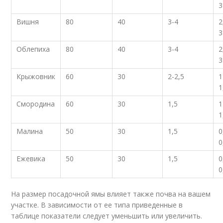
3
Вишня
80
40
3-4
2
3
Облепиха
80
40
3-4
2
3
Крыжовник
60
30
2-2,5
1
1
Смородина
60
30
1,5
1
1
Малина
50
30
1,5
0
0
Ежевика
50
30
1,5
0
0
На размер посадочной ямы влияет также почва на вашем
участке. В зависимости от ее типа приведенные в
таблице показатели следует уменьшить или увеличить.