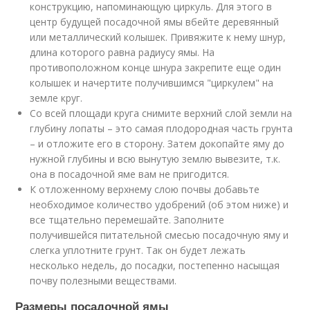
конструкцию, напоминающую циркуль. Для этого в
центр будущей посадочной ямы вбейте деревянный
или металлический колышек. Привяжите к нему шнур,
длина которого равна радиусу ямы. На
противоположном конце шнура закрепите еще один
колышек и начертите получившимся "циркулем" на
земле круг.
Со всей площади круга снимите верхний слой земли на
глубину лопаты – это самая плодородная часть грунта
– и отложите его в сторону. Затем докопайте яму до
нужной глубины и всю вынутую землю вывезите, т.к.
она в посадочной яме вам не пригодится.
К отложенному верхнему слою почвы добавьте
необходимое количество удобрений (об этом ниже) и
все тщательно перемешайте. Заполните
получившейся питательной смесью посадочную яму и
слегка уплотните грунт. Так он будет лежать
несколько недель, до посадки, постепенно насыщая
почву полезными веществами.
Размеры посадочной ямы