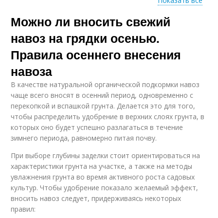
Показать все
Можно ли вносить свежий
Расстояние между
Расстояния между
деревьями
деревьями
навоз на грядки осенью.
Правила осеннего внесения
навоза
Плодовые растения
Плодовые культуры
В качестве натуральной органической подкормки навоз
чаще всего вносят в осенний период, одновременно с
перекопкой и вспашкой грунта. Делается это для того,
чтобы распределить удобрение в верхних слоях грунта, в
которых оно будет успешно разлагаться в течение
зимнего периода, равномерно питая почву.
При выборе глубины заделки стоит ориентироваться на
характеристики грунта на участке, а также на методы
увлажнения грунта во время активного роста садовых
культур. Чтобы удобрение показало желаемый эффект,
вносить навоз следует, придерживаясь некоторых
правил: