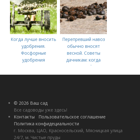
Когда лучше вносить
Перепревший навоз
удобрения.
обычно вносят
Фосфорные
весной. Советы
удобрения
дачникам: когда
вносить удобрение
— весной или осенью
(СОВЕТЫ ОПЫТНЫХ)
© 2026 Ваш сад
Все садоводы уже здесь!
Контакты
Пользовательское соглашение
Политика конфидециальности
г. Москва, ЦАО, Красносельский, Мясницкая улица
24/7, м. Чистые пруды