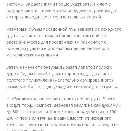
системы. За растениями проще ухаживать, их легче
подкармливать – ведь можно определить границы, до
которых доходит рост горизонтальных корней.
Размеры и объем посадочной ямы зависят от исходного
грунта, а также от вида и биологических свойств
растений. Места для посадочных ям размечают с
помощью рулетки и обозначают деревянными или
металлическими кольями.
Затем намечают контуры, вырезая лопатой полоску
дерна. Рядом с ямой с двух сторон кладут два листа
толстого полиэтилена (желательно армированного)
размером 3 х 4 м – для укладки на них вынутого грунта.
Необходимо заранее приготовить почвогрунт. В него
входит торф, компост, дерновая земля; на каждую яму –
до 300 кг этой смеси. Кроме того, понадобится по 150–
200 кг песка или глины, в зависимости от исходного
качества грунта (на песчаных почвах вносят глину, а на
глинистых – песок).