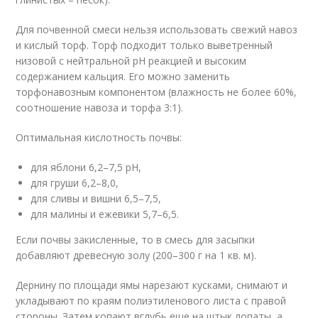
Для почвенной смеси нельзя использовать свежий навоз
и кислый торф. Торф подходит только выветренный
низовой с нейтральной рН реакцией и высоким
содержанием кальция. Его можно заменить
торфонавозным компонентом (влажность не более 60%,
соотношение навоза и торфа 3:1).
Оптимальная кислотность почвы:
для яблони 6,2–7,5 рН,
для груши 6,2–8,0,
для сливы и вишни 6,5–7,5,
для малины и ежевики 5,7–6,5.
Если почвы закисленные, то в смесь для засыпки
добавляют древесную золу (200–300 г на 1 кв. м).
Дернину по площади ямы нарезают кусками, снимают и
укладывают по краям полиэтиленового листа с правой
стороны. Затем копают вглубь еще на штык лопаты, а