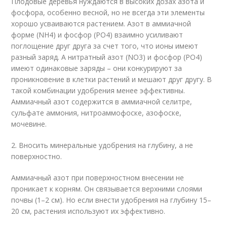
Плодовые деревья нуждаются в высоких дозах азота и
фосфора, особенно весной, но не всегда эти элементы
хорошо усваиваются растением. Азот в аммиачной
форме (NH
4
) и фосфор (PO
4
) взаимно усиливают
поглощение друг друга за счет того, что ионы имеют
разный заряд. А нитратный азот (NO
3
) и фосфор (PO
4
)
имеют одинаковые заряды – они конкурируют за
проникновение в клетки растений и мешают друг другу. В
такой комбинации удобрения менее эффективны.
Аммиачный азот содержится в аммиачной селитре,
сульфате аммония, нитроаммофоске, азофоске,
мочевине.
2. Вносить минеральные удобрения на глубину, а не
поверхностно.
Аммиачный азот при поверхностном внесении не
проникает к корням. Он связывается верхними слоями
почвы (1–2 см). Но если внести удобрения на глубину 15–
20 см, растения используют их эффективно.