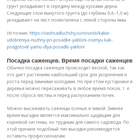
грунт укладывают в середину между кусками дерна.
Следующие слои вынутого грунта (до глубины 0,6–1,0 м)
укладывают на лист полиэтилена с левой стороны ямы.
Источник:
https://vashsadluchshij.ru/novosti/kakie-
udobreniya-nuzhny-pri-posadke-yabloni-osenyu-kak-
podgotovit-yamu-dlya-posadki-yabloni
Посадка саженцев. Время посадки саженцев
Обычно посадка саженцев происходит весной, так как
это дает растениям наибольший срок для укоренения и
роста перед зимними холодами. Но при этом кустарники и
деревья можно пересаживать в любое время покоя, т. е.
после сброса листвы и перед распусканием почек.
Можно высаживать саженцы осенью и зимой. Зимнее
время высадки является максимально щадящим для
корневой системы, но трудным для самого садовода. По
этой причине подобный тип высадки рекомендуется
оставить профессионалам.