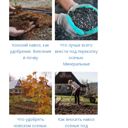
Конский навоз, как
Что лучше всего
удобрение. Внесение
внести под перекопку
в почву
осенью.
Минеральные
удобрения
Что удобрять
Как вносить навоз
новозом осенью.
осенью под