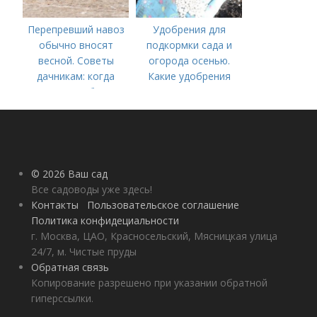
Перепревший навоз
Удобрения для
обычно вносят
подкормки сада и
весной. Советы
огорода осенью.
дачникам: когда
Какие удобрения
вносить удобрение
вносить осенью и как
— весной или осенью
правильно это
(СОВЕТЫ ОПЫТНЫХ)
делать?
© 2026 Ваш сад
Все садоводы уже здесь!
Контакты
Пользовательское соглашение
Политика конфидециальности
г. Москва, ЦАО, Красносельский, Мясницкая улица
24/7, м. Чистые пруды
Обратная связь
Копирование разрешено при указании обратной
гиперссылки.