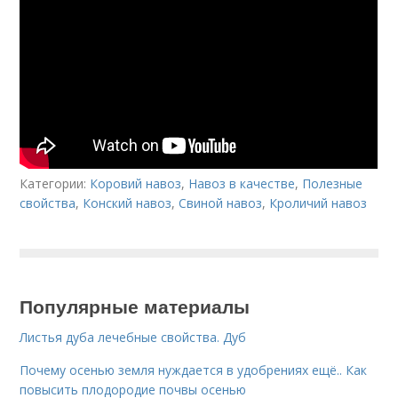
Категории:
Коровий навоз
,
Навоз в качестве
,
Полезные
свойства
,
Конский навоз
,
Свиной навоз
,
Кроличий навоз
Популярные материалы
Листья дуба лечебные свойства. Дуб
Почему осенью земля нуждается в удобрениях ещё.. Как
повысить плодородие почвы осенью