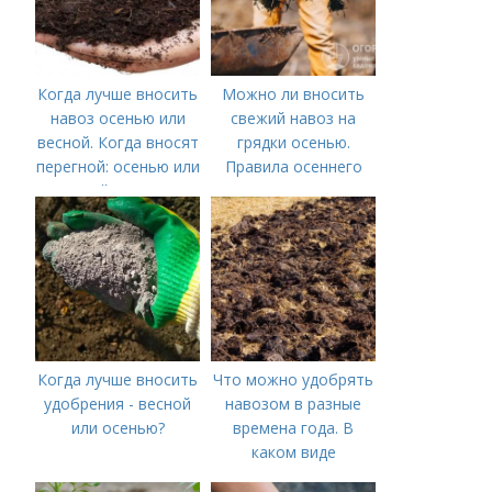
Когда лучше вносить
Можно ли вносить
навоз осенью или
свежий навоз на
весной. Когда вносят
грядки осенью.
перегной: осенью или
Правила осеннего
весной, правила
внесения навоза
внесения удобрений
Когда лучше вносить
Что можно удобрять
удобрения - весной
навозом в разные
или осенью?
времена года. В
каком виде
применяется?