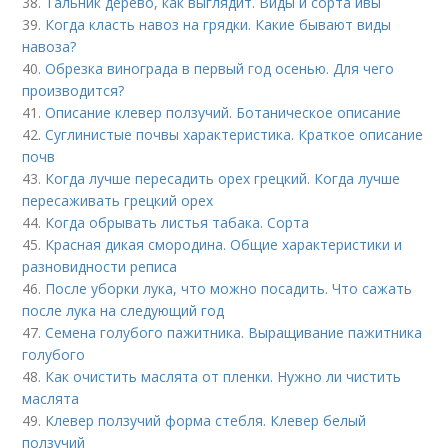
38.
Тальник дерево, как выглядит. Виды и сорта ивы
39.
Когда класть навоз на грядки. Какие бывают виды
навоза?
40.
Обрезка винограда в первый год осенью. Для чего
производится?
41.
Описание клевер ползучий. Ботаническое описание
42.
Суглинистые почвы характеристика. Краткое описание
почв
43.
Когда лучше пересадить орех грецкий. Когда лучше
пересаживать грецкий орех
44.
Когда обрывать листья табака. Сорта
45.
Красная дикая смородина. Общие характеристики и
разновидности реписа
46.
После уборки лука, что можно посадить. Что сажать
после лука на следующий год
47.
Семена голубого пажитника. Выращивание пажитника
голубого
48.
Как очистить маслята от пленки. Нужно ли чистить
маслята
49.
Клевер ползучий форма стебля. Клевер белый
ползучий