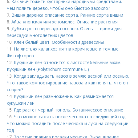
6.
Как уничтожить кустарники народными средствами.
Чем полить дерево, чтобы оно быстро засохло?
7.
Вишня даренка описание сорта. Ранние сорта вишни
8.
Айва японская или хеномелес. Описание растения
9.
Дубки цветы пересадка осенью. Осень — время для
пересадки многолетних цветов
10.
Клен белый цвет. Особенности древесины
11.
На листьях каланхоэ пятна коричневые и темные.
Фитофтороз
12.
Кукушкин лен относится к листостебельным мхам.
Кукушкин лён (Polytrichum commune L.)
13.
Когда закладывать навоз в землю весной или осенью.
Что такое компостирование навоза и как понять, что он
созрел?
14.
Кукушкин лен размножение. Как размножается
кукушкин лен
15.
Где растет черный тополь. Ботаническое описание
16.
Что можно сажать после чеснока на следующий год.
Что можно посадить после чеснока и лука на следующий
год
17.
Золотые правила посадки чеснока. Выращивание