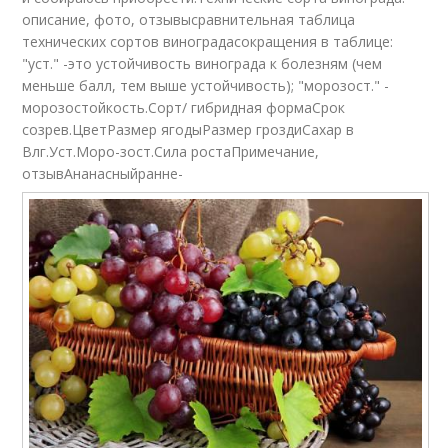
описание, фото, отзывысравнительная таблица
технических сортов виноградасокращения в таблице:
"уст." -это устойчивость винограда к болезням (чем
меньше балл, тем выше устойчивость); "морозост." -
морозостойкость.Сорт/ гибридная формаСрок
созрев.ЦветРазмер ягодыРазмер гроздиСахар в
Влг.Уст.Моро-зост.Сила ростаПримечание,
отзывАнанасныйранне-