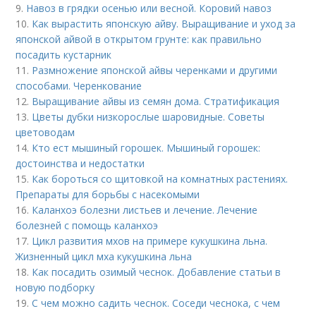
9.
Навоз в грядки осенью или весной. Коровий навоз
10.
Как вырастить японскую айву. Выращивание и уход за
японской айвой в открытом грунте: как правильно
посадить кустарник
11.
Размножение японской айвы черенками и другими
способами. Черенкование
12.
Выращивание айвы из семян дома. Стратификация
13.
Цветы дубки низкорослые шаровидные. Советы
цветоводам
14.
Кто ест мышиный горошек. Мышиный горошек:
достоинства и недостатки
15.
Как бороться со щитовкой на комнатных растениях.
Препараты для борьбы с насекомыми
16.
Каланхоэ болезни листьев и лечение. Лечение
болезней с помощь каланхоэ
17.
Цикл развития мхов на примере кукушкина льна.
Жизненный цикл мха кукушкина льна
18.
Как посадить озимый чеснок. Добавление статьи в
новую подборку
19.
С чем можно садить чеснок. Соседи чеснока, с чем