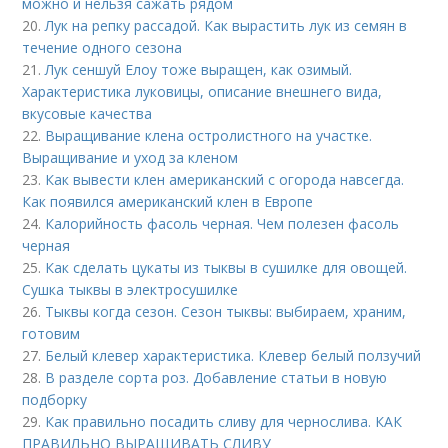
можно и нельзя сажать рядом
20.
Лук на репку рассадой. Как вырастить лук из семян в
течение одного сезона
21.
Лук сеншуй Елоу тоже выращен, как озимый.
Характеристика луковицы, описание внешнего вида,
вкусовые качества
22.
Выращивание клена остролистного на участке.
Выращивание и уход за кленом
23.
Как вывести клен американский с огорода навсегда.
Как появился американский клен в Европе
24.
Калорийность фасоль черная. Чем полезен фасоль
черная
25.
Как сделать цукаты из тыквы в сушилке для овощей.
Сушка тыквы в электросушилке
26.
Тыквы когда сезон. Сезон тыквы: выбираем, храним,
готовим
27.
Белый клевер характеристика. Клевер белый ползучий
28.
В разделе сорта роз. Добавление статьи в новую
подборку
29.
Как правильно посадить сливу для чернослива. КАК
ПРАВИЛЬНО ВЫРАЩИВАТЬ СЛИВУ