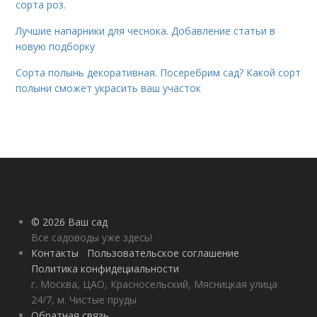
сорта роз.
Лучшие напарники для чеснока. Добавление статьи в
новую подборку
Сорта полынь декоративная. Посеребрим сад? Какой сорт
полыни сможет украсить ваш участок
© 2026 Ваш сад
Все садоводы уже здесь!
Контакты
Пользовательское соглашение
Политика конфидециальности
г. Москва, ЦАО, Красносельский, Мясницкая улица
24/7, м. Чистые пруды
Обратная связь