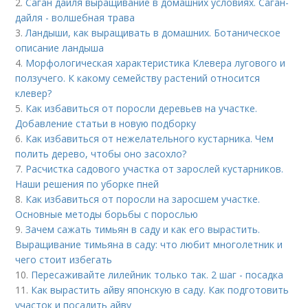
2.
Саган дайля выращивание в домашних условиях. Саган-
дайля - волшебная трава
3.
Ландыши, как выращивать в домашних. Ботаническое
описание ландыша
4.
Морфологическая характеристика Клевера лугового и
ползучего. К какому семейству растений относится
клевер?
5.
Как избавиться от поросли деревьев на участке.
Добавление статьи в новую подборку
6.
Как избавиться от нежелательного кустарника. Чем
полить дерево, чтобы оно засохло?
7.
Расчистка садового участка от зарослей кустарников.
Наши решения по уборке пней
8.
Как избавиться от поросли на заросшем участке.
Основные методы борьбы с порослью
9.
Зачем сажать тимьян в саду и как его вырастить.
Выращивание тимьяна в саду: что любит многолетник и
чего стоит избегать
10.
Пересаживайте лилейник только так. 2 шаг - посадка
11.
Как вырастить айву японскую в саду. Как подготовить
участок и посадить айву