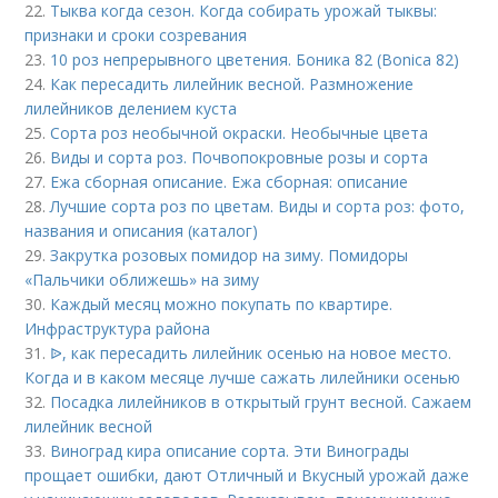
22.
Тыква когда сезон. Когда собирать урожай тыквы:
признаки и сроки созревания
23.
10 роз непрерывного цветения. Боника 82 (Bonica 82)
24.
Как пересадить лилейник весной. Размножение
лилейников делением куста
25.
Сорта роз необычной окраски. Необычные цвета
26.
Виды и сорта роз. Почвопокровные розы и сорта
27.
Ежа сборная описание. Ежа сборная: описание
28.
Лучшие сорта роз по цветам. Виды и сорта роз: фото,
названия и описания (каталог)
29.
Закрутка розовых помидор на зиму. Помидоры
«Пальчики оближешь» на зиму
30.
Каждый месяц можно покупать по квартире.
Инфраструктура района
31.
ᐉ, как пересадить лилейник осенью на новое место.
Когда и в каком месяце лучше сажать лилейники осенью
32.
Посадка лилейников в открытый грунт весной. Сажаем
лилейник весной
33.
Виноград кира описание сорта. Эти Винограды
прощает ошибки, дают Отличный и Вкусный урожай даже