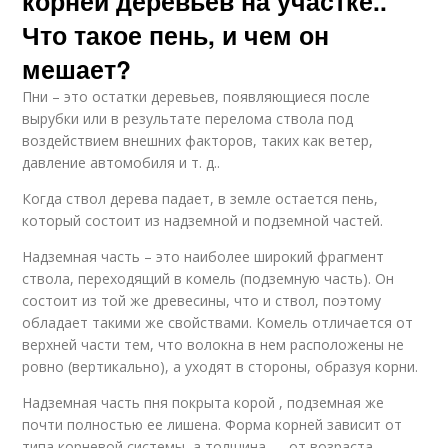
корней деревьев на участке..
Что такое пень, и чем он
мешает?
Пни – это остатки деревьев, появляющиеся после
вырубки или в результате перелома ствола под
воздействием внешних факторов, таких как ветер,
давление автомобиля и т. д..
Когда ствол дерева падает, в земле остается пень,
который состоит из надземной и подземной частей.
Надземная часть – это наиболее широкий фрагмент
ствола, переходящий в комель (подземную часть). Он
состоит из той же древесины, что и ствол, поэтому
обладает такими же свойствами. Комель отличается от
верхней части тем, что волокна в нем расположены не
ровно (вертикально), а уходят в стороны, образуя корни.
Надземная часть пня покрыта корой , подземная же
почти полностью ее лишена. Форма корней зависит от
типа корневой системы, а толщина — от возраста