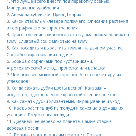
1.
Что лучше всего внести под перекопку осенью.
Минеральные удобрения
2.
Анемона хубейская Принц Генрих
3.
Какой стебель у клевера ползучего. Описание растения
и география его распространения
4.
Приготовление сливового сока в домашних условиях на
зиму. Сливовый сок с мякотью на зиму
5.
Как посадить и вырастить тимьян на дачном участке.
Способы выращивания на даче
6.
Борьба с сорняками под кустарниками.
Агротехнический метод: прополка или вспашка
7.
Чем полезен мышиный горошек. А что насчет других
углеводов?
8.
Когда сажать дубки цветы весной. Канзаши –
искусство, вдохновленное красотой осенних цветов
9.
Как сажать дубки хризантемы. Выращивание и уход
10.
Как вырастить дуб из желудя и саженца в домашних
условиях. Подготовка желудя
11.
Древнейшее дерево на планете. Самые старые
деревья России
12.
Полынь горькая многим поможет. Полынь