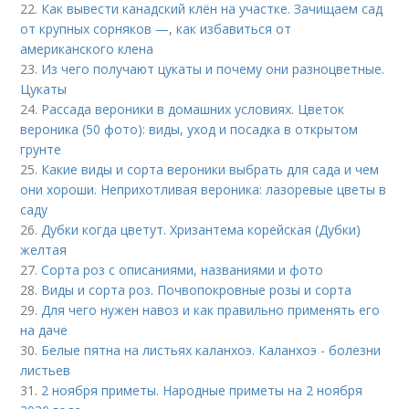
22.
Как вывести канадский клён на участке. Зачищаем сад
от крупных сорняков —, как избавиться от
американского клена
23.
Из чего получают цукаты и почему они разноцветные.
Цукаты
24.
Рассада вероники в домашних условиях. Цветок
вероника (50 фото): виды, уход и посадка в открытом
грунте
25.
Какие виды и сорта вероники выбрать для сада и чем
они хороши. Неприхотливая вероника: лазоревые цветы в
саду
26.
Дубки когда цветут. Хризантема корейская (Дубки)
желтая
27.
Сорта роз с описаниями, названиями и фото
28.
Виды и сорта роз. Почвопокровные розы и сорта
29.
Для чего нужен навоз и как правильно применять его
на даче
30.
Белые пятна на листьях каланхоэ. Каланхоэ - болезни
листьев
31.
2 ноября приметы. Народные приметы на 2 ноября