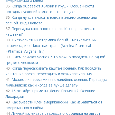
американского клёна
35.
Когда обрезают яблони и груши. Особенности
погодных условий и многолетнего цикла
36.
Когда лучше вносить навоз в землю осенью или
весной. Виды навоза
37.
Пересадка каштанов осенью. Как пересаживать
каштаны?
38.
Тысячелистник птармика белый. Тысячелистник
птармика, или Чихотная трава (Achillea Ptarmical.
=Ptarmica Vulgaris Hill.)
39.
С чем сажают чеснок. Что можно посадить на одной
грядке с чесноком
40.
Когда пересаживать каштан осенью. Как посадить
каштан из ореха, пересадить и ухаживать за ним
41.
Можно ли пересаживать лилейник осенью. Пересадка
лилейников: как и когда её лучше делать
42.
16 октября приметы. Денис Позимний. Осенние
Лихорадки
43.
Как вывести клен американский. Как избавиться от
американского клёна
44.
Лунный календарь садовода огородника на август