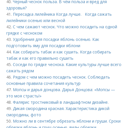
40.
Черный чеснок польза. В чём польза и вред для
здоровья?
41.
Пересадка лилейника Когда лучше. Когда сажать
лилейники осенью или весной
42.
С чем сажают чеснок. Что можно посадить на одной
грядке с чесноком
43.
Удобрения для посадки яблонь осенью. Как
подготовить яму для посадки яблони
44.
Как собирать табак и как сушить. Когда собирать
табак и как его правильно сушить
45.
Соседи по грядке чеснока. Какие культуры лучше всего
сажать рядом
46.
Рядом с чем можно посадить чеснок. Соблюдать
основные правила сочетания культур
47.
Мопсы и дарья донцова. Дарья Донцова: «Мопсы —
это моя страсть!»
48.
Фалярис тростниковый в ландшафтном дизайне.
49.
Дикая смородина красная. Характеристика дикой
смородины, фото
50.
Можно ли в сентябре обрезать яблони и груши. Сроки
обрезки яблонь и груш осенью, виды обрезки