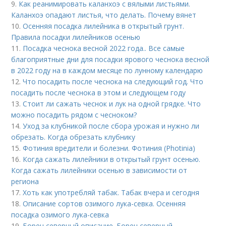
9.
Как реанимировать каланхоэ с вялыми листьями.
Каланхоэ опадают листья, что делать. Почему вянет
10.
Осенняя посадка лилейника в открытый грунт.
Правила посадки лилейников осенью
11.
Посадка чеснока весной 2022 года.. Все самые
благоприятные дни для посадки ярового чеснока весной
в 2022 году на в каждом месяце по лунному календарю
12.
Что посадить после чеснока на следующий год. Что
посадить после чеснока в этом и следующем году
13.
Стоит ли сажать чеснок и лук на одной грядке. Что
можно посадить рядом с чесноком?
14.
Уход за клубникой после сбора урожая и нужно ли
обрезать. Когда обрезать клубнику
15.
Фотиния вредители и болезни. Фотиния (Photinia)
16.
Когда сажать лилейники в открытый грунт осенью.
Когда сажать лилейники осенью в зависимости от
региона
17.
Хоть как употребляй табак. Табак вчера и сегодня
18.
Описание сортов озимого лука-севка. Осенняя
посадка озимого лука-севка
19.
Борец северный описание. Борец северный