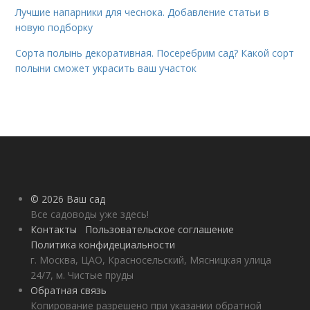
Лучшие напарники для чеснока. Добавление статьи в
новую подборку
Сорта полынь декоративная. Посеребрим сад? Какой сорт
полыни сможет украсить ваш участок
© 2026 Ваш сад
Все садоводы уже здесь!
Контакты
Пользовательское соглашение
Политика конфидециальности
г. Москва, ЦАО, Красносельский, Мясницкая улица
24/7, м. Чистые пруды
Обратная связь
Копирование разрешено при указании обратной