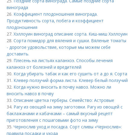
25.
Поздние сорта винограда. Самые поздние сорта
винограда
26.
Коэффициент плодоношения винограда.
Продуктивность сорта, побега и коэффициент
плодоношения
27.
Хэллоуин виноград описание сорта. Киш-миш Хэллоуин
28.
Сорта помидор для вяления и сушки. Вяленые томаты
- дорогое удовольствие, которые мы можем себе
доставить.
29.
Плесень на листьях каланхоэ. Способы лечения
каланхоэ от болезней и вредителей
30.
Когда убирать табак и как его сушить от а до я. Сорта
31.
Клевер ползучий форма листа. Клевер белый ползучий
32.
Когда нужно вносить в почву навоз. Можно ли
вносить навоз в почву
33.
Описание цветка герберы. Семейство: Астровые
34.
Рагу из овощей на зиму заготовки. Рагу из овощей с
баклажанами и кабачками – самый вкусный рецепт
приготовления с пошаговыми фото на зиму
35.
Чернослив уход и посадка. Сорт сливы «Чернослив»:
правила посадки и ухода