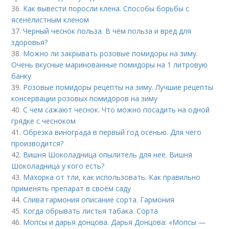
36.
Как вывести поросли клена. Способы борьбы с
ясенелистным кленом
37.
Черный чеснок польза. В чём польза и вред для
здоровья?
38.
Можно ли закрывать розовые помидоры на зиму.
Очень вкусные маринованные помидоры на 1 литровую
банку
39.
Розовые помидоры рецепты на зиму. Лучшие рецепты
консервации розовых помидоров на зиму
40.
С чем сажают чеснок. Что можно посадить на одной
грядке с чесноком
41.
Обрезка винограда в первый год осенью. Для чего
производится?
42.
Вишня Шоколадница опылитель для нее. Вишня
Шоколадница у кого есть?
43.
Махорка от тли, как использовать. Как правильно
применять препарат в своём саду
44.
Слива гармония описание сорта. Гармония
45.
Когда обрывать листья табака. Сорта
46.
Мопсы и дарья донцова. Дарья Донцова: «Мопсы —