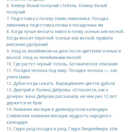
6.
Клевер белый ползучий стебель. Клевер белый
ползучий
7.
Подготовка к посеву семян лимонника. Посадка
лимонника: подготовка почвы и посадочных ям
8.
Когда лучше вносить навоз в почву осенью или весной.
Когда вносят перегной: осенью или весной, правила
внесения удобрений
9.
Уход за лилейником на даче после цветения осенью и
весной. Уход за лилейниками весной.
10.
Где растет черный тополь. Ботаническое описание
11.
Посадка чеснока под зиму. Посадка чеснока —, как
учила мама
12.
Дубки когда сажать. Выращивание цветов дубков
13.
Дмитрий и Полина Дибровы. «Относится, как к
дочери»: жена Диброва рассказала, на чем уже 12 лет
держится их брак
14.
Название месяцев в древнерусском календаре.
Славянские названия месяцев: мудрость народного
календаря
15.
Гаура уход посадка и уход. Гаура Линдхеймера. Или