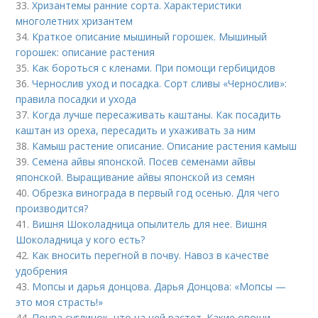
33.
Хризантемы ранние сорта. Характеристики
многолетних хризантем
34.
Краткое описание мышиный горошек. Мышиный
горошек: описание растения
35.
Как бороться с кленами. При помощи гербицидов
36.
Чернослив уход и посадка. Сорт сливы «Чернослив»:
правила посадки и ухода
37.
Когда лучше пересаживать каштаны. Как посадить
каштан из ореха, пересадить и ухаживать за ним
38.
Камыш растение описание. Описание растения камыш
39.
Семена айвы японской. Посев семенами айвы
японской. Выращивание айвы японской из семян
40.
Обрезка винограда в первый год осенью. Для чего
производится?
41.
Вишня Шоколадница опылитель для нее. Вишня
Шоколадница у кого есть?
42.
Как вносить перегной в почву. Навоз в качестве
удобрения
43.
Мопсы и дарья донцова. Дарья Донцова: «Мопсы —
это моя страсть!»
44.
Почва суглинок, что на ней растет. Какие овощи