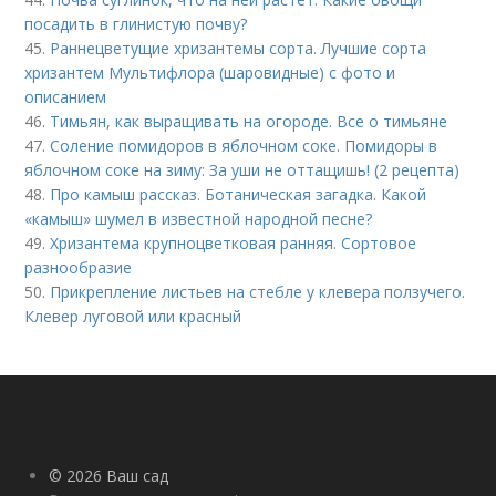
посадить в глинистую почву?
45.
Раннецветущие хризантемы сорта. Лучшие сорта
хризантем Мультифлора (шаровидные) с фото и
описанием
46.
Тимьян, как выращивать на огороде. Все о тимьяне
47.
Соление помидоров в яблочном соке. Помидоры в
яблочном соке на зиму: За уши не оттащишь! (2 рецепта)
48.
Про камыш рассказ. Ботаническая загадка. Какой
«камыш» шумел в известной народной песне?
49.
Хризантема крупноцветковая ранняя. Сортовое
разнообразие
50.
Прикрепление листьев на стебле у клевера ползучего.
Клевер луговой или красный
© 2026 Ваш сад