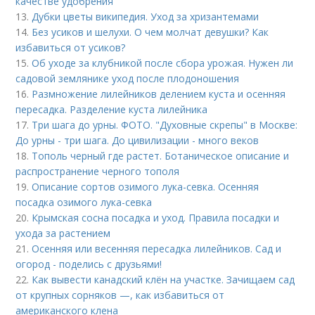
качестве удобрения
13.
Дубки цветы википедия. Уход за хризантемами
14.
Без усиков и шелухи. О чем молчат девушки? Как
избавиться от усиков?
15.
Об уходе за клубникой после сбора урожая. Нужен ли
садовой землянике уход после плодоношения
16.
Размножение лилейников делением куста и осенняя
пересадка. Разделение куста лилейника
17.
Три шага до урны. ФОТО. "Духовные скрепы" в Москве:
До урны - три шага. До цивилизации - много веков
18.
Тополь черный где растет. Ботаническое описание и
распространение черного тополя
19.
Описание сортов озимого лука-севка. Осенняя
посадка озимого лука-севка
20.
Крымская сосна посадка и уход. Правила посадки и
ухода за растением
21.
Осенняя или весенняя пересадка лилейников. Сад и
огород - поделись с друзьями!
22.
Как вывести канадский клён на участке. Зачищаем сад
от крупных сорняков —, как избавиться от
американского клена