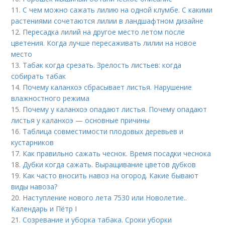
11.
С чем можно сажать лилию на одной клумбе. С какими
растениями сочетаются лилии в ландшафтном дизайне
12.
Пересадка лилий на другое место летом после
цветения. Когда лучше пересаживать лилии на новое
место
13.
Табак когда срезать. Зрелость листьев: когда
собирать табак
14.
Почему каланхоэ сбрасывает листья. Нарушение
влажностного режима
15.
Почему у каланхоэ опадают листья. Почему опадают
листья у каланхоэ — основные причины
16.
Таблица совместимости плодовых деревьев и
кустарников
17.
Как правильно сажать чеснок. Время посадки чеснока
18.
Дубки когда сажать. Выращивание цветов дубков
19.
Как часто вносить навоз на огород. Какие бывают
виды навоза?
20.
Наступление нового лета 7530 или Новолетие..
Календарь и Пётр I
21.
Созревание и уборка табака. Сроки уборки