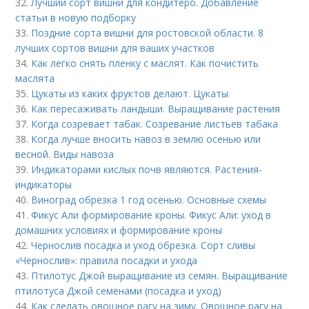
32.
Лучший сорт вишни для кондитеро. Добавление
статьи в новую подборку
33.
Поздние сорта вишни для ростовской области. 8
лучших сортов вишни для ваших участков
34.
Как легко снять пленку с маслят. Как почистить
маслята
35.
Цукаты из каких фруктов делают. Цукаты
36.
Как пересаживать ландыши. Выращивание растения
37.
Когда созревает табак. Созревание листьев табака
38.
Когда лучше вносить навоз в землю осенью или
весной. Виды навоза
39.
Индикаторами кислых почв являются. Растения-
индикаторы
40.
Виноград обрезка 1 год осенью. Основные схемы
41.
Фикус Али формирование кроны. Фикус Али: уход в
домашних условиях и формирование кроны
42.
Чернослив посадка и уход обрезка. Сорт сливы
«Чернослив»: правила посадки и ухода
43.
Птилотус Джой выращивание из семян. Выращивание
птилотуса Джой семенами (посадка и уход)
44.
Как сделать овощное рагу на зиму. Овощное рагу на