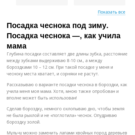
Показать все
Посадка чеснока под зиму.
Яровой чеснок
Чеснок в ноябре
Посадка чеснока —, как учила
мама
Глубина посадки составляет две длины зубка, расстояние
Чеснок на головку
Грядки под чеснок
между зубками выдерживаю 8-10 см., а между
бороздками 10 – 12 см. При такой посадке у меня и
чесноку места хватает, и сорняки не растут.
Рассказываю о варианте посадки чеснока в бороздки, как
учила меня моя мама. Хотя, мною также опробован и
Пророщенный чеснок
Грядки для чеснока
вполне может быть использован!
Сделав бороздку, немного охлопываю дно, чтобы земля
не была рыхлой и не «поглотила» чеснок. Опудриваю
бороздку золой.
Чеснок к посадке
Мульчу можно заменить лапами хвойных пород деревьев