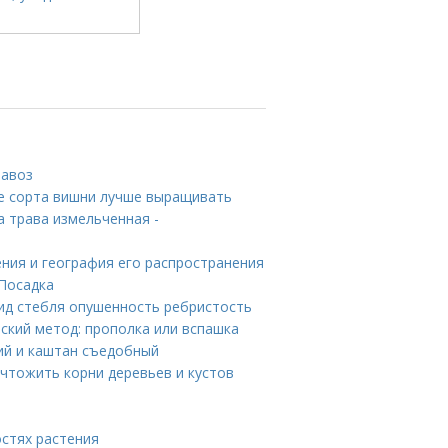
навоз
ые сорта вишни лучше выращивать
 трава измельченная -
ения и география его распространения
 Посадка
вид стебля опушенность ребристость
ский метод: прополка или вспашка
ий и каштан съедобный
ничтожить корни деревьев и кустов
стях растения