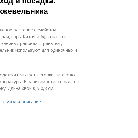
од и посадка.
ожжевельника
леное растение семейства
алаи, горы Китая и Афганистана.
северных районах страны ему
ельник используют для одиночных и
одолжительность его жизни около
емпературы. В зависимости от вида он
у. Длина хвои 0,5-0,8 см.