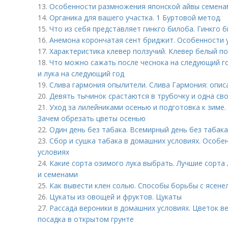
13.
Особенности размножения японской айвы семенам
14.
Органика для вашего участка. 1 Буртовой метод.
15.
Что из себя представляет гинкго билоба. Гинкго 
16.
Анемона корончатая сент бриджит. Особенности 
17.
Характеристика клевер ползучий. Клевер белый п
18.
Что можно сажать после чеснока на следующий го
и лука на следующий год
19.
Слива гармония опылители. Слива Гармония: опис
20.
Девять тычинок срастаются в трубочку и одна св
21.
Уход за лилейниками осенью и подготовка к зиме.
Зачем обрезать цветы осенью
22.
Один день без табака. Всемирный день без табака
23.
Сбор и сушка табака в домашних условиях. Особе
условиях
24.
Какие сорта озимого лука выбрать. Лучшие сорта 
и семенами
25.
Как вывести клен солью. Способы борьбы с ясен
26.
Цукаты из овощей и фруктов. Цукаты
27.
Рассада вероники в домашних условиях. Цветок вер
посадка в открытом грунте