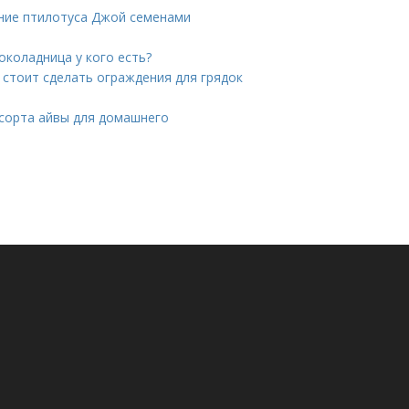
ние птилотуса Джой семенами
коладница у кого есть?
 стоит сделать ограждения для грядок
 сорта айвы для домашнего