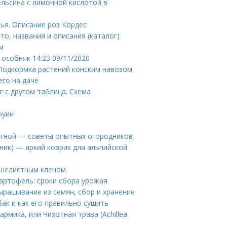
ельсина с лимонной кислотой в
ья. Описание роз Кордес
то, названия и описания (каталог)
м
особняк 14:23 09/11/2020
 Подкормка растений конским навозом
его на даче
 с другом таблица. Схема
оуин
регной — советы опытных огородников
нник) — яркий коврик для альпийской
сенелистным кленом
картофель: сроки сбора урожая
выращивание из семян, сбор и хранение
бак и как его правильно сушить
рмика, или Чихотная трава (Achillea