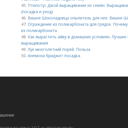
45.
Птилотус Джой выращивание из семян. Выращива
(посадка и уход)
46.
Вишня Шоколадница опылитель для нее. Вишня Шо
47.
Ограждение из поликарбоната для грядок. Почему
из поликарбоната
48.
Как вырастить айву в домашних условиях. Лучшие
выращивания
49.
Лук многолетний порей. Польза
50.
Анемона бриджит посадка.
лашение
ясницкая улица 24/7, м. Чистые пруды