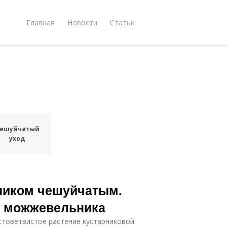
Главная
Новости
Статьи
ешуйчатый
уход
ником чешуйчатым.
о можжевельника
стоветвистое растение кустарниковой