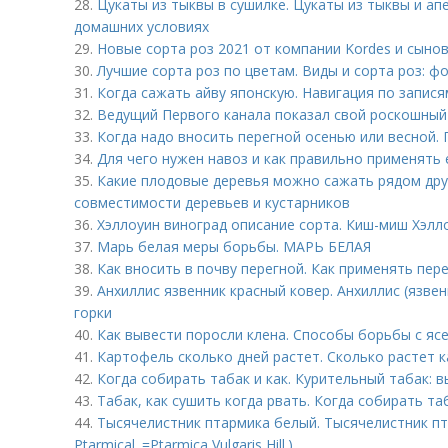
28.
Цукаты из тыквы в сушилке. Цукаты из тыквы и ап
домашних условиях
29.
Новые сорта роз 2021 от компании Kordes и сынов
30.
Лучшие сорта роз по цветам. Виды и сорта роз: фо
31.
Когда сажать айву японскую. Навигация по запися
32.
Ведущий Первого канала показал свой роскошный 
33.
Когда надо вносить перегной осенью или весной.
34.
Для чего нужен навоз и как правильно применять 
35.
Какие плодовые деревья можно сажать рядом друг
совместимости деревьев и кустарников
36.
Хэллоуин виноград описание сорта. Киш-миш Хэлл
37.
Марь белая меры борьбы. МАРЬ БЕЛАЯ
38.
Как вносить в почву перегной. Как применять пе
39.
Анхиллис язвенник красный ковер. Анхиллис (язве
горки
40.
Как вывести поросли клена. Способы борьбы с я
41.
Картофель сколько дней растет. Сколько растет 
42.
Когда собирать табак и как. Курительный табак: 
43.
Табак, как сушить когда рвать. Когда собирать та
44.
Тысячелистник птармика белый. Тысячелистник пта
Ptarmical. =Ptarmica Vulgaris Hill.)