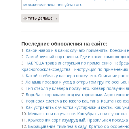
Читать дальше →
Последние обновления на сайте:
1.
Какой навоз и в каких случаях применять. Конский 
2.
Самый лучший сорт вишни. Где и какие самоплодн
3.
ЧАБРЕЦА трава инструкция по применению. Чабреца
Красногорсклексредства - инструкция по применению
4.
Какой стебель у клевера ползучего. Описание раст
5.
Ландыш посадка и уход в открытом грунте осенью.
6.
Тип стебля у клевера ползучего. Клевер ползучий 
7.
Борьба с сорняками под кустарниками. Агротехниче
8.
Корневая система конского каштана. Каштан конск
9.
Как устранить с участка кустарники и кусты. Как у
10.
Мешают пни на участке. Как убрать пни с участка
11.
Крыжовник сорт изумрудный. Правильная посадка
12.
Выращивание тимьяна в саду. Кратко об особенно