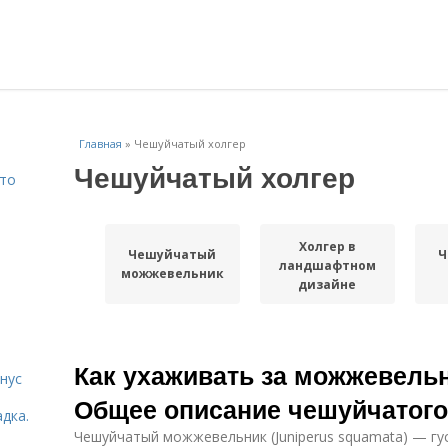
Главная
»
Чешуйчатый холгер
Чешуйчатый холгер
Что
Холгер в
Чешуйчатый
Ч
ландшафтном
можжевельник
дизайне
Как ухаживать за можжевель
нус
Общее описание чешуйчатог
дка.
Чешуйчатый можжевельник (Juniperus squamata) — гу