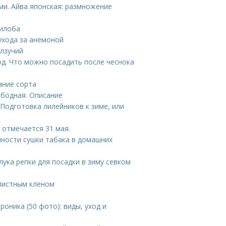
и. Айва японская: размножение
билоба
ухода за анемоной
олзучий
д. Что можно посадить после чеснока
ание сорта
ободная. Описание
 Подготовка лилейников к зиме, или
 отмечается 31 мая.
нности сушки табака в домашних
лука репки для посадки в зиму севком
елистным кленом
оника (50 фото): виды, уход и