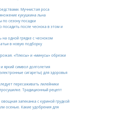
редствами. Мучнистая роса
множение кукушкина льна
ы по сезону посадки
о посадить после чеснока в этом и
ь на одной грядке с чесноком
татьи в новую подборку
урожая. «Плюсы» и «минусы» обрезки
 и яркий символ долголетия
 (электронные сигареты) для здоровья
следует пересаживать лилейники
ктросушилке. Традиционный рецепт
 овощная запеканка с куриной грудкой
или осенью. Какие удобрения для