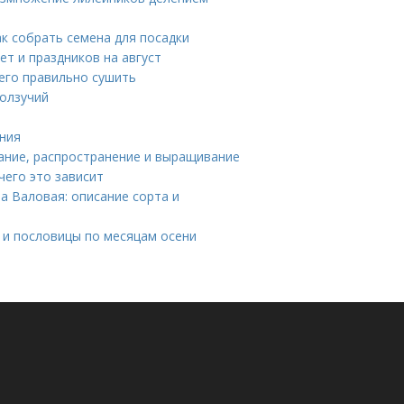
к собрать семена для посадки
т и праздников на август
 его правильно сушить
ползучий
ния
сание, распространение и выращивание
чего это зависит
а Валовая: описание сорта и
 и пословицы по месяцам осени