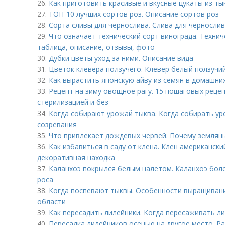
26.
Как приготовить красивые и вкусные цукаты из ты
27.
ТОП-10 лучших сортов роз. Описание сортов роз
28.
Сорта сливы для чернослива. Слива для черносли
29.
Что означает технический сорт винограда. Технич
таблица, описание, отзывы, фото
30.
Дубки цветы уход за ними. Описание вида
31.
Цветок клевера ползучего. Клевер белый ползучи
32.
Как вырастить японскую айву из семян в домашних
33.
Рецепт на зиму овощное рагу. 15 пошаговых рецеп
стерилизацией и без
34.
Когда собирают урожай тыква. Когда собирать ур
созревания
35.
Что привлекает дождевых червей. Почему землян
36.
Как избавиться в саду от клена. Клен американски
декоративная находка
37.
Каланхоэ покрылся белым налетом. Каланхоэ боле
роса
38.
Когда поспевают тыквы. Особенности выращивани
области
39.
Как пересадить лилейники. Когда пересаживать л
40.
Пересадка лилейников осенью на другое место. 