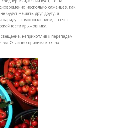
 среднераскидистый куст, то на
новременно несколько саженцев, как
е будут мешать друг другу, а
 наряду с самоопылением, за счет
рожайности крыжовника.
свещение, неприхотлив к перепадам
очвы. Отлично принимается на