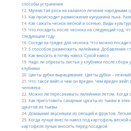
способы устранения
12.
Мучнистая роса на каланхоэ лечение народными с
13.
Как происходит размножение кукушкина льна. Раз
14.
Как сажать чеснок весной и осенью. Виды культур
15.
Что посадить после чеснока на следующий год. Чт
следующем году
16.
Соседи на грядке для чеснока. Что можно посадит
17.
5 способов размножить лилейники. Добавление с
18.
Как вносить в почву навоз. Сухой навоз
19.
Надо ли обрезать листья у клубники после сбора 
клубники
20.
Цветы дубки выращивание. Цветы дубки – нежный
21.
Что такое вейп и чем он вреден. Чем вреден вейп
человека
22.
Можно ли пересаживать лилейники летом. Когда 
23.
Как приготовить сахарные цукаты из тыквы в эле
цукатов из тыквы
24.
Домашние вкусняшки из овощей и фруктов. Легкая
25.
Когда лучше внести навоз под картофель весной 
картофеля лучше вносить перед посадкой