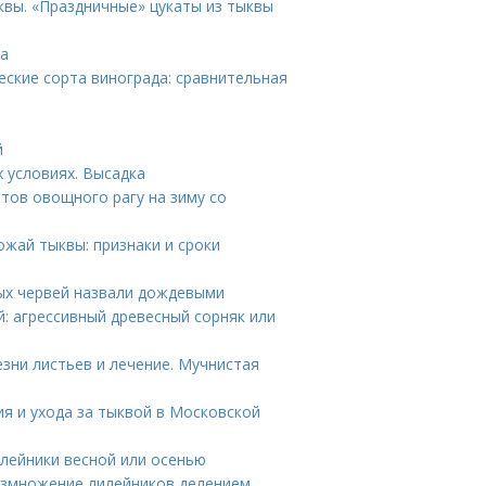
квы. «Праздничные» цукаты из тыквы
ва
еские сорта винограда: сравнительная
й
 условиях. Высадка
тов овощного рагу на зиму со
ожай тыквы: признаки и сроки
ых червей назвали дождевыми
й: агрессивный древесный сорняк или
зни листьев и лечение. Мучнистая
я и ухода за тыквой в Московской
илейники весной или осенью
Размножение лилейников делением