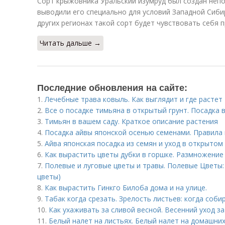
Сорт крыжовника Уральский изумруд был создан непо
выводили его специально для условий Западной Сибир
других регионах такой сорт будет чувствовать себя 
Читать дальше →
Последние обновления на сайте:
1.
Лечебные трава ковыль. Как выглядит и где растет
2.
Все о посадке тимьяна в открытый грунт. Посадка 
3.
Тимьян в вашем саду. Краткое описание растения
4.
Посадка айвы японской осенью семенами. Правила
5.
Айва японская посадка из семян и уход в открытом
6.
Как вырастить цветы дубки в горшке. Размножение
7.
Полевые и луговые цветы и травы. Полевые Цветы:
цветы)
8.
Как вырастить Гинкго Билоба дома и на улице.
9.
Табак когда срезать. Зрелость листьев: когда соби
10.
Как ухаживать за сливой весной. Весенний уход за
11.
Белый налет на листьях. Белый налет на домашних