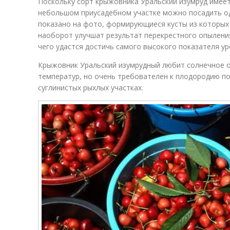
Поскольку сорт крыжовника Уральский изумруд имеет
небольшом приусадебном участке можно посадить од
показано на фото, формирующиеся кусты из которых н
наоборот улучшат результат перекрестного опыления
чего удастся достичь самого высокого показателя у
Крыжовник Уральский изумрудный любит солнечное о
температур, но очень требователен к плодородию п
суглинистых рыхлых участках.