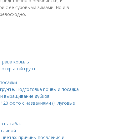
средственно в Челябинске, и
и с ее суровыми зимами. Но и в
превосходно.
 трава ковыль
в открытый грунт
 посадки
 грунте. Подготовка почвы и посадка
 и выращивание дубков
 120 фото с названиями (+ луговые
рать табак
 сливой
 цветах: причины появления и