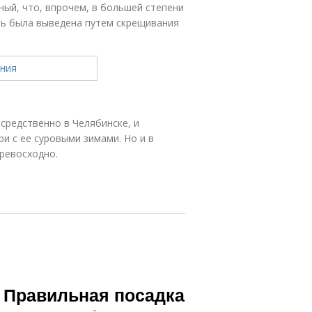
ный, что, впрочем, в большей степени
сть была выведена путем скрещивания
средственно в Челябинске, и
и с ее суровыми зимами. Но и в
превосходно.
 Правильная посадка