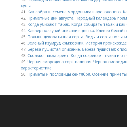
куста
41.
Как собрать семена мордовника шароголового. Ка
42.
Приметные дни августа. Народный календарь приме
43.
Когда убирают табак. Когда собирать табак и как
44.
Клевер ползучий описание цветка. Клевер белый 
45.
Полынь декоративная сорта. Виды и сорта полыни
46.
Зеленый изумруд крыжовник. История происхожде
47.
Береза пушистая описание. Берёза пушистая: опи
48.
Сколько тыква зреет. Когда созревает тыква и от 
49.
Черная смородина сорт валовая. Черная смородин
характеристика
50.
Приметы и пословицы сентября. Осенние приметы