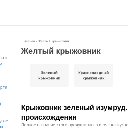
Главная
»
Желтый крыжовник
Желтый крыжовник
вать
ем
Зеленый
Красноплодный
крыжовник
крыжовник
орта
й
Крыжовник зеленый изумруд.
происхождения
угое
Полное название этого продуктивного и очень вкусн
яя