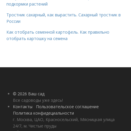
подкормки растений
Тростник сахарный, как вырастить. Сахарный тростник в
России
Как отобрать семенной картофель. Как правильно
отобрать картошку на семена
© 2026 Ваш сад
Все садоводы уже здесь!
Контакты
Пользовательское соглашение
Политика конфидециальности
г. Москва, ЦАО, Красносельский, Мясницкая улица
24/7, м. Чистые пруды