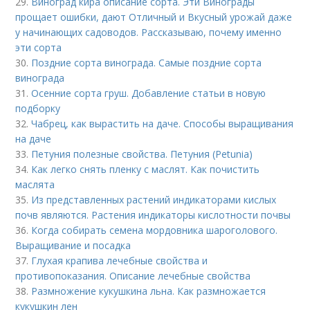
29.
Виноград кира описание сорта. Эти Винограды
прощает ошибки, дают Отличный и Вкусный урожай даже
у начинающих садоводов. Рассказываю, почему именно
эти сорта
30.
Поздние сорта винограда. Самые поздние сорта
винограда
31.
Осенние сорта груш. Добавление статьи в новую
подборку
32.
Чабрец, как вырастить на даче. Способы выращивания
на даче
33.
Петуния полезные свойства. Петуния (Petunia)
34.
Как легко снять пленку с маслят. Как почистить
маслята
35.
Из представленных растений индикаторами кислых
почв являются. Растения индикаторы кислотности почвы
36.
Когда собирать семена мордовника шароголового.
Выращивание и посадка
37.
Глухая крапива лечебные свойства и
противопоказания. Описание лечебные свойства
38.
Размножение кукушкина льна. Как размножается
кукушкин лен