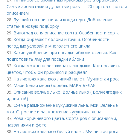
Самые ароматные и душистые розы — 20 сортов с фото и
описанием
28.
Лучший сорт вишни для кондитеро. Добавление
статьи в новую подборку
29.
Виноград сеня описание сорта. Особенности сорта
30.
Когда обрезают яблони и груши. Особенности
погодных условий и многолетнего цикла
31.
Какие удобрения при посадке яблони осенью. Как
подготовить яму для посадки яблони
32.
Когда можно пересаживать ландыши. Как посадить
цветок, чтобы он прижился и расцвел?
33.
На листьях каланхоэ липкий налет. Мучнистая роса
34.
Марь белая меры борьбы. МАРЬ БЕЛАЯ
35.
Описание волчье лыко. Волчье лыко ( Волчеягодник
ядовитый)
36.
Схема размножение кукушкина льна. Мхи. Зеленые
мхи. Строение и размножение кукушкина льна.
37.
Роза коричневого цвета. Сорта роз с описаниями,
названиями и фото
38.
На листьях каланхоэ белый налет. Мучнистая роса