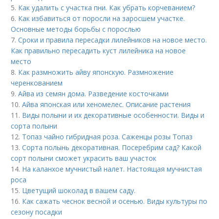
5.
Как удалить с участка пни. Как убрать корчеванием?
6.
Как избавиться от поросли на заросшем участке.
Основные методы борьбы с порослью
7.
Сроки и правила пересадки лилейников на новое место.
Как правильно пересадить куст лилейника на новое
место
8.
Как размножить айву японскую. Размножение
черенкованием
9.
Айва из семян дома. Разведение косточками
10.
Айва японская или хеномелес. Описание растения
11.
Виды полыни и их декоративные особенности. Виды и
сорта полыни
12.
Топаз чайно гибридная роза. Саженцы розы Топаз
13.
Сорта полынь декоративная. Посеребрим сад? Какой
сорт полыни сможет украсить ваш участок
14.
На каланхое мучнистый налет. Настоящая мучнистая
роса
15.
Цветущий шоколад в вашем саду.
16.
Как сажать чеснок весной и осенью. Виды культуры по
сезону посадки