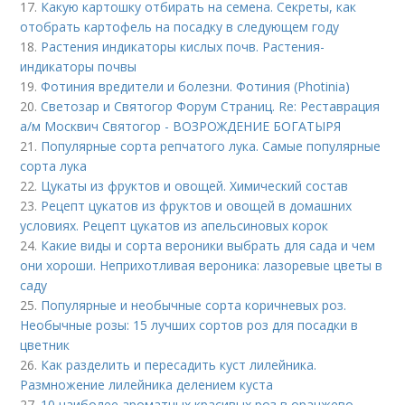
17.
Какую картошку отбирать на семена. Секреты, как
отобрать картофель на посадку в следующем году
18.
Растения индикаторы кислых почв. Растения-
индикаторы почвы
19.
Фотиния вредители и болезни. Фотиния (Photinia)
20.
Светозар и Святогор Форум Страниц. Re: Реставрация
а/м Москвич Святогор - ВОЗРОЖДЕНИЕ БОГАТЫРЯ
21.
Популярные сорта репчатого лука. Самые популярные
сорта лука
22.
Цукаты из фруктов и овощей. Химический состав
23.
Рецепт цукатов из фруктов и овощей в домашних
условиях. Рецепт цукатов из апельсиновых корок
24.
Какие виды и сорта вероники выбрать для сада и чем
они хороши. Неприхотливая вероника: лазоревые цветы в
саду
25.
Популярные и необычные сорта коричневых роз.
Необычные розы: 15 лучших сортов роз для посадки в
цветник
26.
Как разделить и пересадить куст лилейника.
Размножение лилейника делением куста
27.
10 наиболее ароматных красивых роз в оранжево.