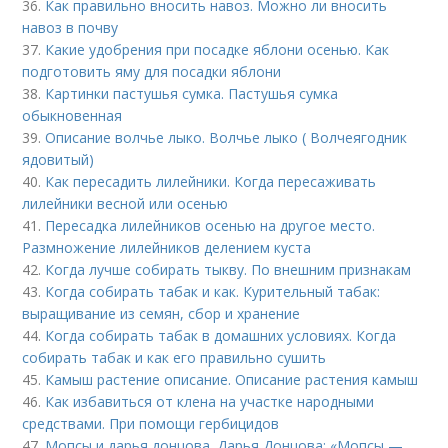
36.
Как правильно вносить навоз. Можно ли вносить
навоз в почву
37.
Какие удобрения при посадке яблони осенью. Как
подготовить яму для посадки яблони
38.
Картинки пастушья сумка. Пастушья сумка
обыкновенная
39.
Описание волчье лыко. Волчье лыко ( Волчеягодник
ядовитый)
40.
Как пересадить лилейники. Когда пересаживать
лилейники весной или осенью
41.
Пересадка лилейников осенью на другое место.
Размножение лилейников делением куста
42.
Когда лучше собирать тыкву. По внешним признакам
43.
Когда собирать табак и как. Курительный табак:
выращивание из семян, сбор и хранение
44.
Когда собирать табак в домашних условиях. Когда
собирать табак и как его правильно сушить
45.
Камыш растение описание. Описание растения камыш
46.
Как избавиться от клена на участке народными
средствами. При помощи гербицидов
47.
Мопсы и дарья донцова. Дарья Донцова: «Мопсы —