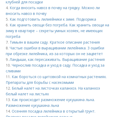
клубней для посадки
4.
Когда вносить навоз в почву на грядку. Можно ли
вносить навоз в почву
5.
Как подготовить лилиейники к зиме. Подкормка
6.
Как хранить овощи без погреба. Как хранить овощи на
зиму в квартире – секреты умных хозяек, не имеющих
погреба
7.
Тимьян в вашем саду. Краткое описание растения
8.
Частые ошибки в выращивании лилейника. 3 ошибки
при обрезке лилейника, из-за которых он не зацветет
9.
Ландыши, как пересаживать. Выращивание растения
10.
Чернослив посадка и уход в саду. Посадка и уход за
сливами
11.
Как бороться со щитовкой на комнатных растениях.
Препараты для борьбы с насекомыми
12.
Белый налет на листочках каланхоэ. На каланхоэ
белый налет на листьях
13.
Как происходит размножение кукушкина льна.
Размножение кукушкина льна
14.
Осенняя посадка лилейника в открытый грунт.
Правила посадки лилейников осенью