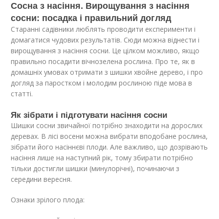
Сосна з насіння. Вирощування з насіння
сосни: посадка і правильний догляд
Старанні садівники люблять проводити експерименти і
домагатися чудових результатів. Сюди можна віднести і
вирощування з насіння сосни. Це цілком можливо, якщо
правильно посадити вічнозелена рослина. Про те, як в
домашніх умовах отримати з шишки хвойне дерево, і про
догляд за паростком і молодим рослиною піде мова в
статті.
Як зібрати і підготувати насіння сосни
Шишки сосни звичайної потрібно знаходити на дорослих
деревах. В лісі восени можна вибрати вподобане рослина,
зібрати його насіннєві плоди. Але важливо, що дозрівають
насіння лише на наступний рік, тому збирати потрібно
тільки достигли шишки (минулорічні), починаючи з
середини вересня.
Ознаки зрілого плода: