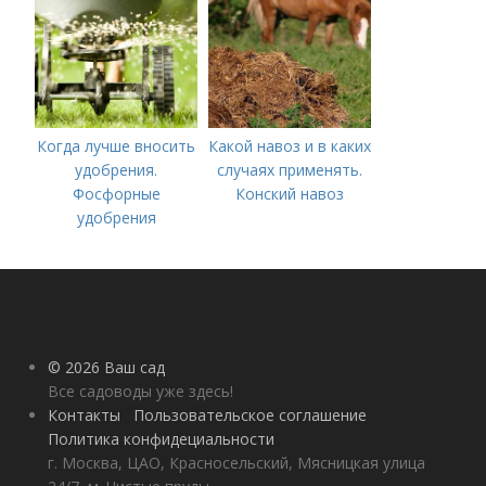
Когда лучше вносить
Какой навоз и в каких
удобрения.
случаях применять.
Фосфорные
Конский навоз
удобрения
© 2026 Ваш сад
Все садоводы уже здесь!
Контакты
Пользовательское соглашение
Политика конфидециальности
г. Москва, ЦАО, Красносельский, Мясницкая улица