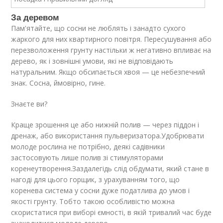
За деревом
Пам'ятайте, що сосни не люблять і занадто сухого
жаркого для них квартирного повітря. Пересушування або
перезволоження грунту настільки ж негативно впливає на
дерево, як і зовнішні умови, які не відповідають
натуральним. Якщо обсипається хвоя — це небезпечний
знак. Сосна, ймовірно, гине.
Знаєте ви?
Краще зрошення це або нижній полив — через піддон і
дренаж, або використання пульверизатора.Удобрювати
молоде рослина не потрібно, деякі садівники
застосовують лише полив зі стимуляторами
коренеутворення.Заздалегідь слід обдумати, який стане в
нагоді для цього горщик, з урахуванням того, що
коренева система у сосни дуже податлива до умов і
якості грунту. Тобто такою особливістю можна
скористатися при виборі ємності, в якій тривалий час буде