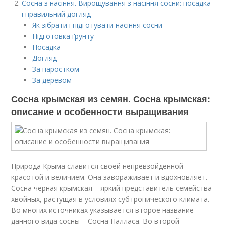
Сосна з насіння. Вирощування з насіння сосни: посадка
і правильний догляд
Як зібрати і підготувати насіння сосни
Підготовка ґрунту
Посадка
Догляд
За паростком
За деревом
Сосна крымская из семян. Сосна крымская:
описание и особенности выращивания
Природа Крыма славится своей непревзойденной
красотой и величием. Она завораживает и вдохновляет.
Сосна черная крымская – яркий представитель семейства
хвойных, растущая в условиях субтропического климата.
Во многих источниках указывается второе название
данного вида сосны – Сосна Палласа. Во второй