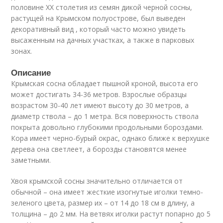
половине ХХ столетия из семян дикой черной сосны,
растущей на Крымском полуострове, был выведен
декоративный вид , который часто можно увидеть
высаженным на дачных участках, а также в парковых
зонах.
Описание
Крымская сосна обладает пышной кроной, высота его
может достигать 34-36 метров. Взрослые образцы
возрастом 30-40 лет имеют высоту до 30 метров, а
диаметр ствола – до 1 метра. Вся поверхность ствола
покрыта довольно глубокими продольными бороздами.
Кора имеет черно-бурый окрас, однако ближе к верхушке
дерева она светлеет, а борозды становятся менее
заметными.
Хвоя крымской сосны значительно отличается от
обычной – она имеет жесткие изогнутые иголки темно-
зеленого цвета, размер их – от 14 до 18 см в длину, а
толщина – до 2 мм. На ветвях иголки растут попарно до 5