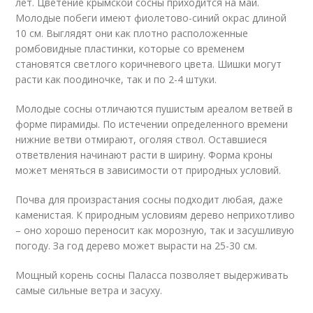
лет. Цветение крымской сосны приходится на май.
Молодые побеги имеют фиолетово-синий окрас длиной
10 см. Выглядят они как плотно расположенные
ромбовидные пластинки, которые со временем
становятся светлого коричневого цвета. Шишки могут
расти как поодиночке, так и по 2-4 штуки.
Молодые сосны отличаются пушистым ареалом ветвей в
форме пирамиды. По истечении определенного времени
нижние ветви отмирают, оголяя ствол. Оставшиеся
ответвления начинают расти в ширину. Форма кроны
может меняться в зависимости от природных условий.
Почва для произрастания сосны подходит любая, даже
каменистая. К природным условиям дерево неприхотливо
– оно хорошо переносит как морозную, так и засушливую
погоду. За год дерево может вырасти на 25-30 см.
Мощный корень сосны Паласса позволяет выдерживать
самые сильные ветра и засуху.