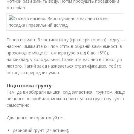
Чотири рази змініть воду. Потім просушіть посадковий
матеріал.
Тепер візьміть 3 частини піску (краще річкового) і одну —
насіння. Змішайте їх і помістіть в обраній вами ємності в
прохолодне місце (з температурою від 0 до +5°С),
наприклад, у холодильник. І залиште насіння в спокої до
лютого. Такий захід називається стратифікацією, тобто
імітацією природних умов.
Підготовка ґрунту
Там, де ви збирали шишки, слід запастися і грунтом. Якщо
ви цього не зробили, можна приготувати грунтову суміш
самостійно.
Для цього використовуйте:
дерновий ґрунт (2 частини);