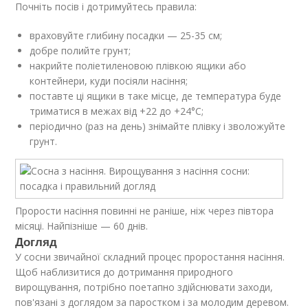
Почніть посів і дотримуйтесь правила:
враховуйте глибину посадки — 25-35 см;
добре полийте грунт;
накрийте поліетиленовою плівкою ящики або
контейнери, куди посіяли насіння;
поставте ці ящики в таке місце, де температура буде
триматися в межах від +22 до +24°С;
періодично (раз на день) знімайте плівку і зволожуйте
грунт.
Прорости насіння повинні не раніше, ніж через півтора
місяці. Найпізніше — 60 днів.
Догляд
У сосни звичайної складний процес проростання насіння.
Щоб наблизитися до дотримання природного
вирощування, потрібно поетапно здійснювати заходи,
пов'язані з доглядом за паростком і за молодим деревом.