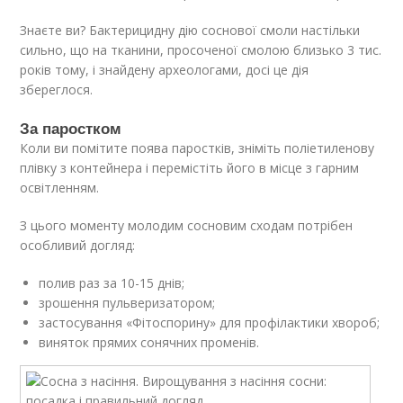
Знаєте ви? Бактерицидну дію соснової смоли настільки
сильно, що на тканини, просоченої смолою близько 3 тис.
років тому, і знайдену археологами, досі це дія
збереглося.
За паростком
Коли ви помітите поява паростків, зніміть поліетиленову
плівку з контейнера і перемістіть його в місце з гарним
освітленням.
З цього моменту молодим сосновим сходам потрібен
особливий догляд:
полив раз за 10-15 днів;
зрошення пульверизатором;
застосування «Фітоспорину» для профілактики хвороб;
виняток прямих сонячних променів.