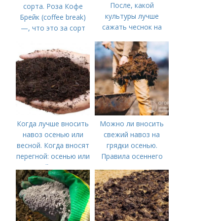
После, какой
сорта. Роза Кофе
культуры лучше
Брейк (coffee break)
сажать чеснок на
—, что это за сорт
зиму
Когда лучше вносить
Можно ли вносить
навоз осенью или
свежий навоз на
весной. Когда вносят
грядки осенью.
перегной: осенью или
Правила осеннего
весной, правила
внесения навоза
внесения удобрений