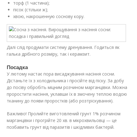
торф (1 частина);
пісок (стільки ж);
хвою, накрошенную соснову кору.
Далі слід продумати систему дренування. Годиться як
галька дрібного розміру, так і керамзит.
Посадка
У лютому настає пора висаджування насіння сосни.
Дістаньте їх з холодильника і просійте від піску. За добу
до посіву обробіть міцним розчином марганцівки. Можна
проростити насіння, уклавши їх в змочену теплою водою
тканину до появи проростків (або розтріскування).
Важливо! Пролийте виготовлений грунт 1% розчином
марганцівки і прогрійте 20 хв. в мікрохвильовці — це
позбавить грунт від паразитів і шкідливих бактерій.