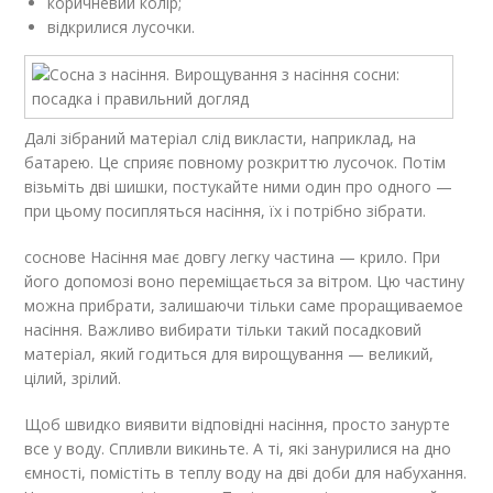
коричневий колір;
відкрилися лусочки.
Далі зібраний матеріал слід викласти, наприклад, на
батарею. Це сприяє повному розкриттю лусочок. Потім
візьміть дві шишки, постукайте ними один про одного —
при цьому посипляться насіння, їх і потрібно зібрати.
соснове Насіння має довгу легку частина — крило. При
його допомозі воно переміщається за вітром. Цю частину
можна прибрати, залишаючи тільки саме проращиваемое
насіння. Важливо вибирати тільки такий посадковий
матеріал, який годиться для вирощування — великий,
цілий, зрілий.
Щоб швидко виявити відповідні насіння, просто занурте
все у воду. Спливли викиньте. А ті, які занурилися на дно
ємності, помістіть в теплу воду на дві доби для набухання.