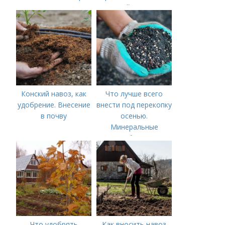
весной, правила
внесения удобрений
Конский навоз, как
Что лучше всего
удобрение. Внесение
внести под перекопку
в почву
осенью.
Минеральные
удобрения
Что удобрять
Как вносить навоз