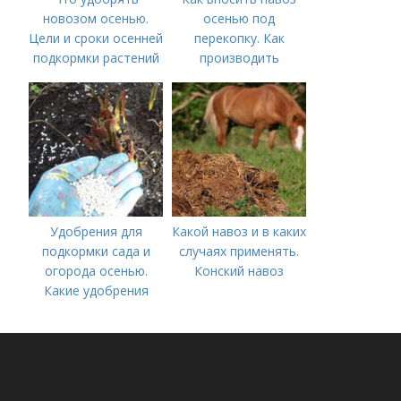
новозом осенью.
осенью под
Цели и сроки осенней
перекопку. Как
подкормки растений
производить
перекопку огорода
Удобрения для
Какой навоз и в каких
подкормки сада и
случаях применять.
огорода осенью.
Конский навоз
Какие удобрения
вносить осенью и как
правильно это
делать?