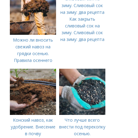
Как закрыть
сливовый сок на
зиму. Сливовый сок
на зиму: два рецепта
Можно ли вносить
свежий навоз на
грядки осенью.
Правила осеннего
внесения навоза
Конский навоз, как
Что лучше всего
удобрение. Внесение
внести под перекопку
в почву
осенью.