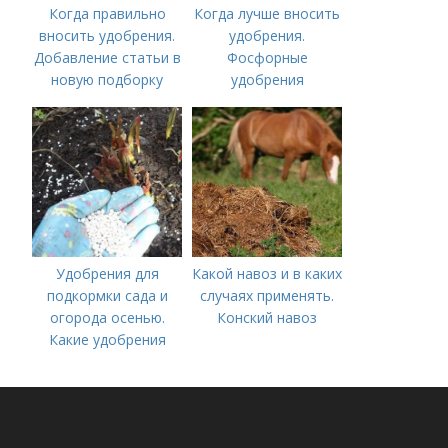
Когда правильно
Когда лучше вносить
вносить удобрения.
удобрения.
Добавление статьи в
Фосфорные
новую подборку
удобрения
Удобрения для
Какой навоз и в каких
подкормки сада и
случаях применять.
огорода осенью.
Конский навоз
Какие удобрения
вносить осенью и как
правильно это
делать?