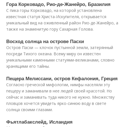
Гора Корковадо, Рио-де-Жанейро, Бразилия
С пика горы Корковадо, на которой установлена
известная статуя Христа-Искупителя, открывается
уникальный вид на оживленный район Рио-де-Жанейро, а
также на знаменитую гору Сахарная Голова.
Восход солнца на острове Пасхи
Остров Пасхи — клочок пустынной земли, затерянный
посреди Тихого океана. Всему миру он известен
уникальными каменными статуями-великанами, словно
хранящими его тайны.
Пещера Мелиссани, остров Кефалония, Греция
Согласно греческой мифологии, нимфы населяли эту
пещеру и заманивали в нее людей своей красотой. Но
сейчас и заманивать туда никого не нужно. Множеству
пловцов хочется увидеть ярко-синюю воду в свете
солнца своими глазами.
Фьятлабакслейд, Исландия