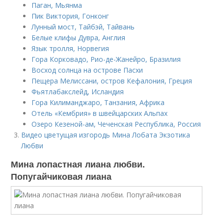
Паган, Мьянма
Пик Виктория, Гонконг
Лунный мост, Тайбэй, Тайвань
Белые клифы Дувра, Англия
Язык тролля, Норвегия
Гора Корковадо, Рио-де-Жанейро, Бразилия
Восход солнца на острове Пасхи
Пещера Мелиссани, остров Кефалония, Греция
Фьятлабакслейд, Исландия
Гора Килиманджаро, Танзания, Африка
Отель «Кембрия» в швейцарских Альпах
Озеро Кезеной-ам, Чеченская Республика, Россия
Видео цветущая изгородь Мина Лобата Экзотика
Любви
Мина лопастная лиана любви.
Попугайчиковая лиана