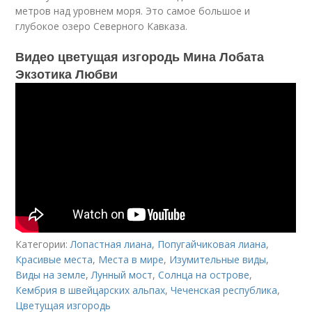
метров над уровнем моря. Это самое большое и
глубокое озеро Северного Кавказа.
Видео цветущая изгородь Мина Лобата
Экзотика Любви
Категории:
Лопастная лиана
,
Попугайчиковая лиана
,
Красивые места
,
Места в мире
,
Изумительные виды
,
Виды на земле
,
Лунный мост
,
Солнца на острове
,
Кембрия в швейцарских альпах
,
Чеченская республика
,
Цветущая изгородь