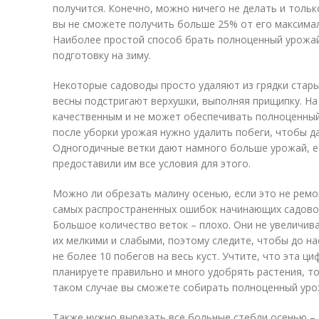
получится. Конечно, можно ничего не делать и тольк
вы не сможете получить больше 25% от его максима
Наиболее простой способ брать полноценный урожай 
подготовку на зиму.
Некоторые садоводы просто удаляют из грядки старые
весны подстригают верхушки, выполняя прищипку. На
качественным и не может обеспечивать полноценный 
после уборки урожая нужно удалить побеги, чтобы д
Одногодичные ветки дают намного больше урожай, ес
предоставили им все условия для этого.
Можно ли обрезать малину осенью, если это не ремо
самых распространенных ошибок начинающих садовод
Большое количество веток – плохо. Они не увеличив
их мелкими и слабыми, поэтому следите, чтобы до на
не более 10 побегов на весь куст. Учтите, что эта ци
планируете правильно и много удобрять растения, то
таком случае вы сможете собирать полноценный уро
Также нужно вырезать все больные стебли осенью – 