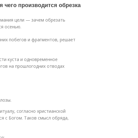
ля чего производится обрезка
имания цели — зачем обрезать
ся осенью.
них побегов и фрагментов, решает
сти куста и одновременное
егов на прошлогодних отводах
лозы.
итуалу, согласно христианской
я с Богом. Таков смысл обряда,
я: