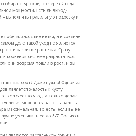
о собирать урожай, но через 2 года
льной мощности. Есть ли выход?
­– выполнять правильную подрезку и
 побеги, засохшие ветки, а в средине
 самом деле такой уход не является
рост и развитие растения. Сразу
ать корневой системе разрастаться.
ли они вовремя пошли в рост, и вы
нтантный сорт? Даже нужно! Одной из
ов является жалость к кусту.
ают количество ягод, а только делают
ступления морозов у вас оставалось
фра максимальная. То есть, если вы не
 лучше уменьшить ее до 6-7. Только в
жай.
они являются рассадником грибка и