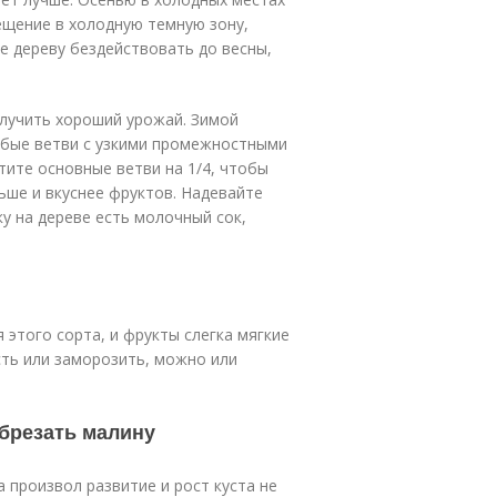
ещение в холодную темную зону,
те дереву бездействовать до весны,
олучить хороший урожай. Зимой
юбые ветви с узкими промежностными
тите основные ветви на 1/4, чтобы
ьше и вкуснее фруктов. Надевайте
ку на дереве есть молочный сок,
 этого сорта, и фрукты слегка мягкие
сть или заморозить, можно или
обрезать малину
а произвол развитие и рост куста не