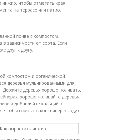
р инжир, чтобы отметить края
мента на террасе или патио.
ванной почве с компостом.
в в зависимости от сорта. Если
е друг к другу.
ой компостом и органической
еся деревья мульчированными для
. Держите деревья хорошо поливать,
ейнерах, хорошо поливайте деревья,
ливе и добавляйте кальций в
, чтобы спрятать контейнер в саду с
ет лучше. Осенью в холодных местах