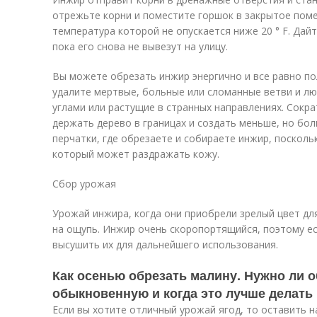
отрежьте корни и поместите горшок в закрытое пом
температура которой не опускается ниже 20 ° F. Дай
пока его снова не вывезут на улицу.
Вы можете обрезать инжир энергично и все равно п
удалите мертвые, больные или сломанные ветви и л
углами или растущие в странных направлениях. Сокра
держать дерево в границах и создать меньше, но бол
перчатки, где обрезаете и собираете инжир, посколь
который может раздражать кожу.
Сбор урожая
Урожай инжира, когда они приобрели зрелый цвет для
на ощупь. Инжир очень скоропортящийся, поэтому е
высушить их для дальнейшего использования.
Как осенью обрезать малину. Нужно ли 
обыкновенную и когда это лучше делать
Если вы хотите отличный урожай ягод, то оставить н