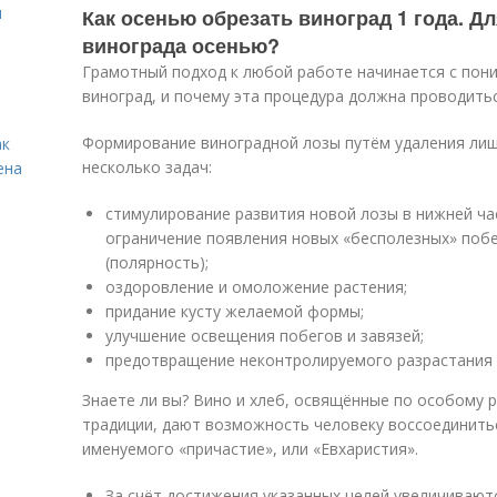
я
Как осенью обрезать виноград 1 года. Д
винограда осенью?
Грамотный подход к любой работе начинается с пон
виноград, и почему эта процедура должна проводить
Формирование виноградной лозы путём удаления лиш
ак
несколько задач:
ена
стимулирование развития новой лозы в нижней ча
ограничение появления новых «бесполезных» поб
(полярность);
оздоровление и омоложение растения;
придание кусту желаемой формы;
улучшение освещения побегов и завязей;
предотвращение неконтролируемого разрастания 
Знаете ли вы? Вино и хлеб, освящённые по особому р
традиции, дают возможность человеку воссоединитьс
именуемого «причастие», или «Евхаристия».
За счёт достижения указанных целей увеличиваютс