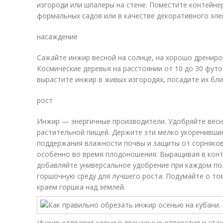
изгороди или шпалеры на стене. Поместите контейне
формальных садов или в качестве декоративного эле
насаждение
Сажайте инжир весной на солнце, на хорошо дрениро
Космические деревья на расстоянии от 10 до 30 футо
вырастите инжир в живых изгородях, посадите их ближ
рост
Инжир — энергичные производители. Удобряйте весн
растительной пищей. Держите эти мелко укоренивши
поддержания влажности почвы и защиты от сорняков
особенно во время плодоношения. Выращивая в конт
добавляйте универсальное удобрение при каждом по
горшочную среду для лучшего роста. Подумайте о том
краем горшка над землей.
Инжир отправит корни в дренажные отверстия и стан