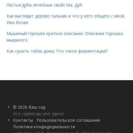
Листья дуба лечебные свойства. Дуб
Как выглядит дерево тальник и что у него общего с ивой.
Ива белая
Мышиный горошек краткое описание. Описание горошка
мышиного
Как сушить табак дома. Что такое ферментация?
© 2026 Ваш сад
Все садоводы уже здесь!
Контакты
Пользовательское соглашение
Политика конфидециальности