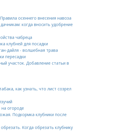
 Правила осеннего внесения навоза
дачникам: когда вносить удобрение
войства чабреца
ка клубней для посадки
ган-дайля - волшебная трава
ки пересадки
ный участок. Добавление статьи в
абака, как узнать, что лист созрел
лзучий
ь на огороде
ожая. Подкормка клубники после
 обрезать. Когда обрезать клубнику