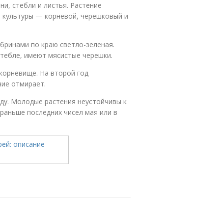
и, стебли и листья. Растение
 культуры — корневой, черешковый и
убринами по краю светло-зеленая.
стебле, имеют мясистые черешки.
 корневище. На второй год
ние отмирает.
оду. Молодые растения неустойчивы к
раньше последних чисел мая или в