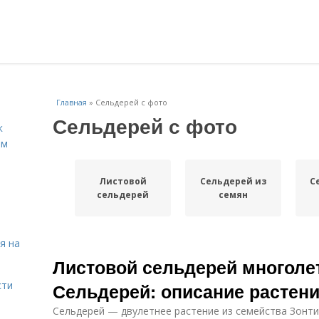
Главная
»
Сельдерей с фото
Сельдерей с фото
к
ём
Листовой
Сельдерей из
С
сельдерей
семян
я на
Листовой сельдерей многолет
сти
Сельдерей: описание растен
Сельдерей — двулетнее растение из семейства Зонт