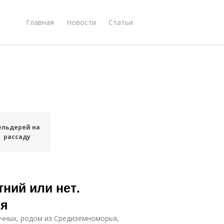
Главная
Новости
Статьи
ельдерей на
рассаду
ний или нет.
ия
ичных, родом из Средиземноморья,