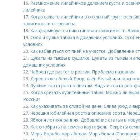
16.
Размножение лилейников делением куста и осення
лилейника
17.
Когда сажать лилейники в открытый грунт осенью
зависимости от региона
18.
Как формируется никотиновая зависимость. Завис
19.
Сбор и сушка табака в домашних условиях. Особе
условиях
20.
Как избавиться от пней на участке. Добавление с
21.
Цукаты из тыквы в сушилке. Цукаты из тыквы и ап
домашних условиях
22.
Чабрец где растет в россии. Проблема названия
23.
Дерево клен белый. Явор, клён белый или ложноп
24.
Лучшие сорта роз по цветам. Виды и сорта роз: фо
25.
Когда срезать курительный табак. Можно ли выра
России?
26.
Как ухаживать за сливой на даче. Слива уход и в
27.
Черешня юбилейная ростка описание сорта. Чере
28.
Яблоня летняя ранняя. Добавление статьи в нову
29.
Как отобрать на семена картофель. Секреты сем
30.
Меры борьбы марь белая. Марь белая (Chenopodi