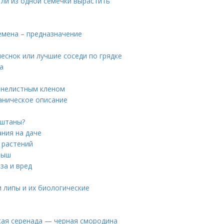
ли из одной семечки вырастить
емена – предназначение
еснок или лучшие соседи по грядке
а
сенелистным кленом
аническое описание
аштаны?
ния на даче
 растений
мыш
за и вред
 липы и их биологические
в
кая серенада — черная смородина