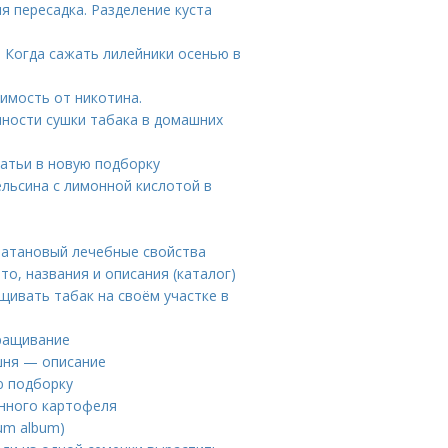
я пересадка. Разделение куста
. Когда сажать лилейники осенью в
имость от никотина.
нности сушки табака в домашних
татьи в новую подборку
ельсина с лимонной кислотой в
латановый лечебные свойства
то, названия и описания (каталог)
щивать табак на своём участке в
ыращивание
шня — описание
ю подборку
енного картофеля
um album)