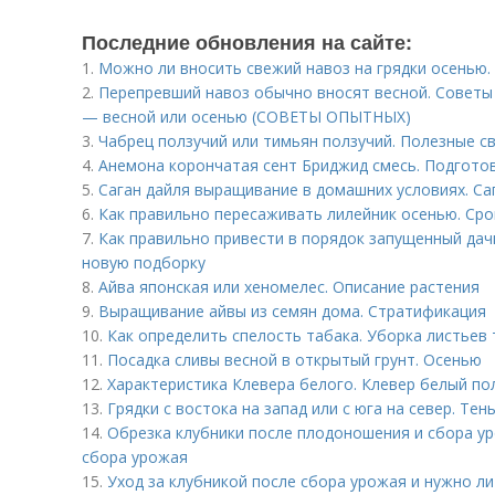
Последние обновления на сайте:
1.
Можно ли вносить свежий навоз на грядки осенью.
2.
Перепревший навоз обычно вносят весной. Советы 
— весной или осенью (СОВЕТЫ ОПЫТНЫХ)
3.
Чабрец ползучий или тимьян ползучий. Полезные с
4.
Анемона корончатая сент Бриджид смесь. Подготов
5.
Саган дайля выращивание в домашних условиях. Са
6.
Как правильно пересаживать лилейник осенью. Сро
7.
Как правильно привести в порядок запущенный дач
новую подборку
8.
Айва японская или хеномелес. Описание растения
9.
Выращивание айвы из семян дома. Стратификация
10.
Как определить спелость табака. Уборка листьев т
11.
Посадка сливы весной в открытый грунт. Осенью
12.
Характеристика Клевера белого. Клевер белый по
13.
Грядки с востока на запад или с юга на север. Тен
14.
Обрезка клубники после плодоношения и сбора ур
сбора урожая
15.
Уход за клубникой после сбора урожая и нужно ли