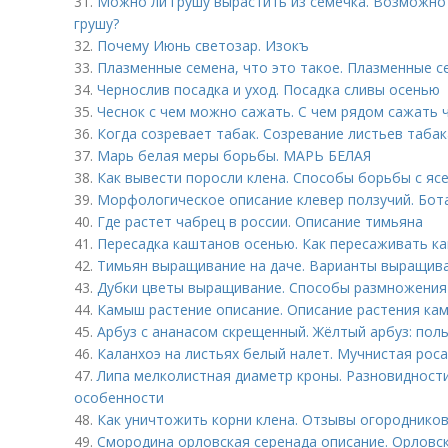
31.
Можно ли грушу вырастить из семечка. Возможно 
грушу?
32.
Почему Июнь светозар. Изокъ
33.
Плазменные семена, что это такое. Плазменные с
34.
Чернослив посадка и уход. Посадка сливы осенью
35.
Чеснок с чем можно сажать. С чем рядом сажать ч
36.
Когда созревает табак. Созревание листьев табак
37.
Марь белая меры борьбы. МАРЬ БЕЛАЯ
38.
Как вывести поросли клена. Способы борьбы с я
39.
Морфологическое описание клевер ползучий. Бот
40.
Где растет чабрец в россии. Описание тимьяна
41.
Пересадка каштанов осенью. Как пересаживать к
42.
Тимьян выращивание на даче. Варианты выращива
43.
Дубки цветы выращивание. Способы размножения
44.
Камыш растение описание. Описание растения ка
45.
Арбуз с ананасом скрещенный. Жёлтый арбуз: поль
46.
Каланхоэ на листьях белый налет. Мучнистая роса
47.
Липа мелколистная диаметр кроны. Разновидности
особенности
48.
Как уничтожить корни клена. Отзывы огороднико
49.
Смородина орловская серенада описание. Орловс