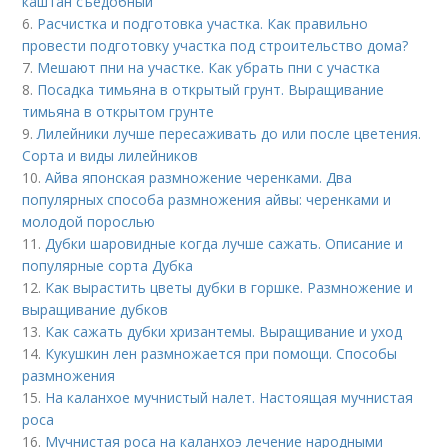
каштан съедобный
6.
Расчистка и подготовка участка. Как правильно
провести подготовку участка под строительство дома?
7.
Мешают пни на участке. Как убрать пни с участка
8.
Посадка тимьяна в открытый грунт. Выращивание
тимьяна в открытом грунте
9.
Лилейники лучше пересаживать до или после цветения.
Сорта и виды лилейников
10.
Айва японская размножение черенками. Два
популярных способа размножения айвы: черенками и
молодой порослью
11.
Дубки шаровидные когда лучше сажать. Описание и
популярные сорта Дубка
12.
Как вырастить цветы дубки в горшке. Размножение и
выращивание дубков
13.
Как сажать дубки хризантемы. Выращивание и уход
14.
Кукушкин лен размножается при помощи. Способы
размножения
15.
На каланхое мучнистый налет. Настоящая мучнистая
роса
16.
Мучнистая роса на каланхоэ лечение народными