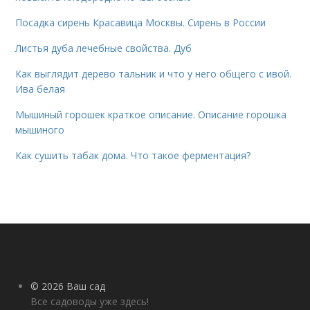
Посадка сирень Красавица Москвы. Сирень в России
Листья дуба лечебные свойства. Дуб
Как выглядит дерево тальник и что у него общего с ивой.
Ива белая
Мышиный горошек краткое описание. Описание горошка
мышиного
Как сушить табак дома. Что такое ферментация?
© 2026 Ваш сад
Все садоводы уже здесь!