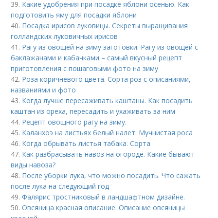
39.
Какие удобрения при посадке яблони осенью. Как
подготовить яму для посадки яблони
40.
Посадка ирисов луковицы. Секреты выращивания
голландских луковичных ирисов
41.
Рагу из овощей на зиму заготовки. Рагу из овощей с
баклажанами и кабачками – самый вкусный рецепт
приготовления с пошаговыми фото на зиму
42.
Роза коричневого цвета. Сорта роз с описаниями,
названиями и фото
43.
Когда лучше пересаживать каштаны. Как посадить
каштан из ореха, пересадить и ухаживать за ним
44.
Рецепт овощного рагу на зиму.
45.
Каланхоэ на листьях белый налет. Мучнистая роса
46.
Когда обрывать листья табака. Сорта
47.
Как разбрасывать навоз на огороде. Какие бывают
виды навоза?
48.
После уборки лука, что можно посадить. Что сажать
после лука на следующий год
49.
Фалярис тростниковый в ландшафтном дизайне.
50.
Овсяница красная описание. Описание овсяницы