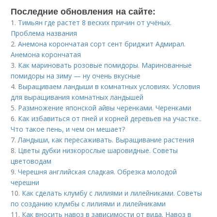
Последние обновления на сайте:
1.
Тимьян где растет 8 веских причин от учёных.
Проблема названия
2.
Анемона корончатая сорт сент бриджит Адмирал.
Анемона корончатая
3.
Как мариновать розовые помидоры. Маринованные
помидоры на зиму — ну очень вкусные
4.
Выращиваем ландыши в комнатных условиях. Условия
для выращивания комнатных ландышей
5.
Размножение японской айвы черенками. Черенками
6.
Как избавиться от пней и корней деревьев на участке..
Что такое пень, и чем он мешает?
7.
Ландыши, как пересаживать. Выращивание растения
8.
Цветы дубки низкорослые шаровидные. Советы
цветоводам
9.
Черешня английская сладкая. Обрезка молодой
черешни
10.
Как сделать клумбу с лилиями и лилейниками. Советы
по созданию клумбы с лилиями и лилейниками
11.
Как вносить навоз в зависимости от вида. Навоз в