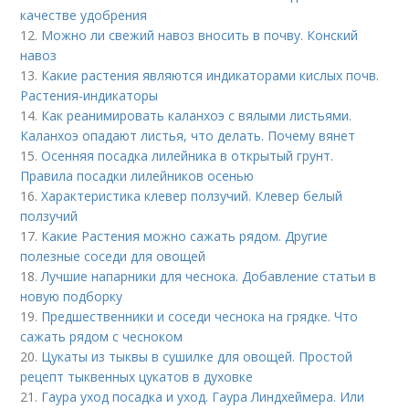
качестве удобрения
12.
Можно ли свежий навоз вносить в почву. Конский
навоз
13.
Какие растения являются индикаторами кислых почв.
Растения-индикаторы
14.
Как реанимировать каланхоэ с вялыми листьями.
Каланхоэ опадают листья, что делать. Почему вянет
15.
Осенняя посадка лилейника в открытый грунт.
Правила посадки лилейников осенью
16.
Характеристика клевер ползучий. Клевер белый
ползучий
17.
Какие Растения можно сажать рядом. Другие
полезные соседи для овощей
18.
Лучшие напарники для чеснока. Добавление статьи в
новую подборку
19.
Предшественники и соседи чеснока на грядке. Что
сажать рядом с чесноком
20.
Цукаты из тыквы в сушилке для овощей. Простой
рецепт тыквенных цукатов в духовке
21.
Гаура уход посадка и уход. Гаура Линдхеймера. Или