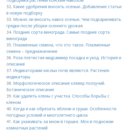
Подкормка растений конским навозом
32.
Какие удобрения вносить осенью. Добавление статьи
в новую подборку
33.
Можно ли вносить навоз осенью. Чем подкармливать
грядки после уборки осеннего урожая
34.
Поздние сорта винограда. Самые поздние сорта
винограда
35.
Плазменные семена, что это такое. Плазменные
семена – предназначение
36.
Роза плетистая мидсаммер посадка и уход. История и
описание
37.
Индикаторами кислых почв являются. Растения-
индикаторы
38.
Морфологическое описание клевер ползучий.
Ботаническое описание
39.
Как удалить клены с участка. Способы борьбы с
кленом
40.
Когда и как обрезать яблони и груши. Особенности
погодных условий и многолетнего цикла
41.
Как ухаживать за мхом в горшке. Мох в подножии
комнатных растений