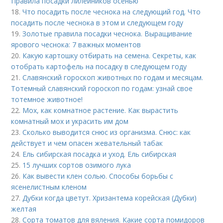
Правила посадки лилейников осенью
18.
Что посадить после чеснока на следующий год. Что
посадить после чеснока в этом и следующем году
19.
Золотые правила посадки чеснока. Выращивание
ярового чеснока: 7 важных моментов
20.
Какую картошку отбирать на семена. Секреты, как
отобрать картофель на посадку в следующем году
21.
Славянский гороскоп животных по годам и месяцам.
Тотемный славянский гороскоп по годам: узнай свое
тотемное животное!
22.
Мох, как комнатное растение. Как вырастить
комнатный мох и украсить им дом
23.
Сколько выводится снюс из организма. Снюс: как
действует и чем опасен жевательный табак
24.
Ель сибирская посадка и уход. Ель сибирская
25.
15 лучших сортов озимого лука
26.
Как вывести клен солью. Способы борьбы с
ясенелистным кленом
27.
Дубки когда цветут. Хризантема корейская (Дубки)
желтая
28.
Сорта томатов для вяления. Какие сорта помидоров