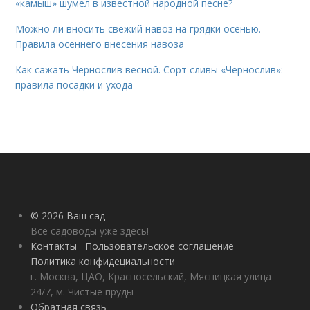
«камыш» шумел в известной народной песне?
Можно ли вносить свежий навоз на грядки осенью.
Правила осеннего внесения навоза
Как сажать Чернослив весной. Сорт сливы «Чернослив»:
правила посадки и ухода
© 2026 Ваш сад
Все садоводы уже здесь!
Контакты
Пользовательское соглашение
Политика конфидециальности
г. Москва, ЦАО, Красносельский, Мясницкая улица
24/7, м. Чистые пруды
Обратная связь