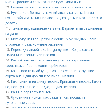
мхи. Строение и размножение кукушкина льна.
39.
Пальчатокоренник мясо красный. Красная книга
40.
Нужно ли обрывать нижний лист у капусты. Когда
нужно обрывать нижние листья у капусты и можно ли это
делать
41.
Тимьян выращивание на даче. Варианты выращивания
на даче
42.
Мох кукушкин лен размножение. Мох кукушкин лён:
строение и размножение растения
43.
Пересадка лилейника Когда лучше. Когда сажать
лилейники осенью или весной
44.
Как избавиться от клена на участке народными
средствами. При помощи гербицидов
45.
Как вырастить айву в домашних условиях. Лучшие
сорта айвы для домашнего выращивания
46.
Как привить на сливу персик. Прививаем персик. Какие
подвои лучше всего подходят для персика
47.
Ранние сорта хризантем
48.
Луковичные ирисы, как сажать. Как посадить
луковичные ирисы
49.
Черная смородина сорт валовая. Черная смородина