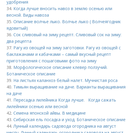
удобрения
34.
Когда лучше вносить навоз в землю осенью или
весной. Виды навоза
35.
Описание волчье лыко. Волчье лыко ( Волчеягодник
ядовитый)
36.
Сок сливовый на зиму рецепт. Сливовый сок на зиму:
два рецепта
37.
Рагу из овощей на зиму заготовки. Рагу из овощей с
баклажанами и кабачками – самый вкусный рецепт
приготовления с пошаговыми фото на зиму
38.
Морфологическое описание клевер ползучий.
Ботаническое описание
39.
На листьях каланхоэ белый налет. Мучнистая роса
40.
Тимьян выращивание на даче. Варианты выращивания
на даче
41.
Пересадка лилейника Когда лучше. Когда сажать
лилейники осенью или весной
42.
Семена японской айвы. В медицине
43.
Сибирская ель посадка и уход. Ботаническое описание
44.
Лунный календарь садовода огородника на август
месяц. Лунный календарь огородника садовода на август