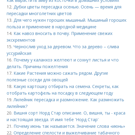
Как вырастить айву из косточки в домашних условиях
12.
Дубки цветы пересадка осенью. Осень — время для
пересадки многолетних цветов
13.
Для чего нужен горошек мышиный. Мышиный горошек
польза и применение в народной медицине
14.
Как навоз вносить в почву. Применение свежих
экскрементов
15.
Чернослив уход за деревом. Что за дерево – слива
уссурийская
16.
Почему у каланхоэ желтеют и сохнут листья и что
делать. Причины пожелтения
17.
Какие Растения можно сажать рядом. Другие
полезные соседи для овощей
18.
Какую картошку отбирать на семена. Секреты, как
отобрать картофель на посадку в следующем году
19.
Лилейник пересадка и размножение. Как размножить
лилейник?
20.
Вишня сорт Норд Стар описание. О, вишня, ты - краса
и настоящая звезда. И имя тебе 'Hорд Стар'
21.
Почему июнь так называется. Значение слова «июнь»
22.
Определение спелости и выжелчивание табачного