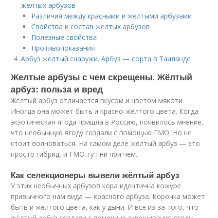
желтых арбузов
Различия между красными и желтыми арбузами
Свойства и состав желтых арбузов
Полезные свойства
Противопоказания
Арбуз желтый снаружи. Арбуз — сорта в Таиланде
Желтые арбузы с чем скрещены. Жёлтый
арбуз: польза и вред
Жёлтый арбуз отличается вкусом и цветом мякоти.
Иногда она может быть и красно-жёлтого цвета. Когда
экзотическая ягода пришла в Россию, появилось мнение,
что необычную ягоду создали с помощью ГМО. Но не
стоит волноваться. На самом деле жёлтый арбуз — это
просто гибрид, и ГМО тут ни при чём.
Как селекционеры вывели жёлтый арбуз
У этих необычных арбузов кора идентична кожуре
привычного нам вида — красного арбуза. Корочка может
быть и жёлтого цвета, как у дыни. И всё из-за того, что
жёлтый арбуз создали с помощью скрещивания ягоды