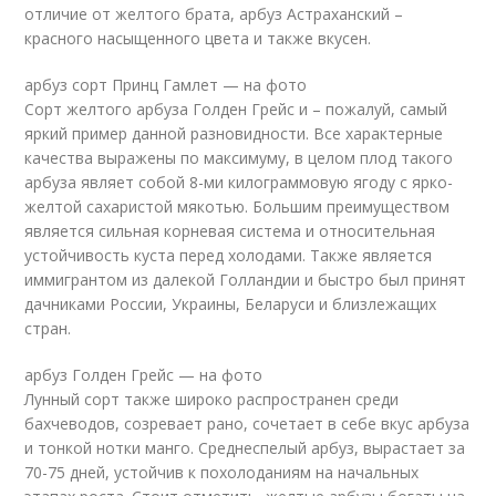
отличие от желтого брата, арбуз Астраханский –
красного насыщенного цвета и также вкусен.
арбуз сорт Принц Гамлет — на фото
Сорт желтого арбуза Голден Грейс и – пожалуй, самый
яркий пример данной разновидности. Все характерные
качества выражены по максимуму, в целом плод такого
арбуза являет собой 8-ми килограммовую ягоду с ярко-
желтой сахаристой мякотью. Большим преимуществом
является сильная корневая система и относительная
устойчивость куста перед холодами. Также является
иммигрантом из далекой Голландии и быстро был принят
дачниками России, Украины, Беларуси и близлежащих
стран.
арбуз Голден Грейс — на фото
Лунный сорт также широко распространен среди
бахчеводов, созревает рано, сочетает в себе вкус арбуза
и тонкой нотки манго. Среднеспелый арбуз, вырастает за
70-75 дней, устойчив к похолоданиям на начальных