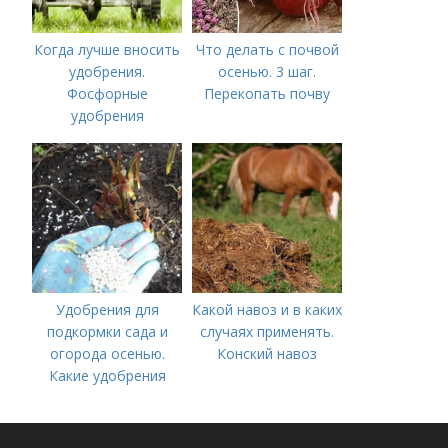
Когда лучше вносить
Что делать с почвой
удобрения.
осенью. 3 шаг.
Фосфорные
Перекопать почву
удобрения
Удобрения для
Какой навоз и в каких
подкормки сада и
случаях применять.
огорода осенью.
Конский навоз
Какие удобрения
вносить осенью и как
правильно это
делать?