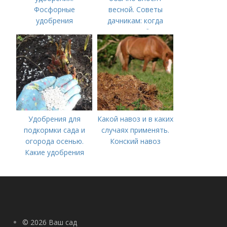
Фосфорные
весной. Советы
удобрения
дачникам: когда
вносить удобрение
— весной или осенью
(СОВЕТЫ ОПЫТНЫХ)
Удобрения для
Какой навоз и в каких
подкормки сада и
случаях применять.
огорода осенью.
Конский навоз
Какие удобрения
вносить осенью и как
правильно это
делать?
© 2026 Ваш сад