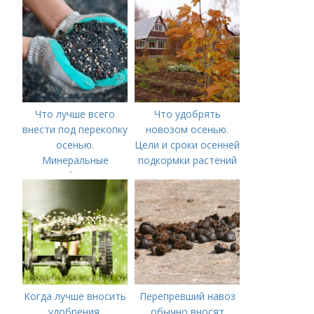
внесения удобрений
Что лучше всего
Что удобрять
внести под перекопку
новозом осенью.
осенью.
Цели и сроки осенней
Минеральные
подкормки растений
удобрения
Когда лучше вносить
Перепревший навоз
удобрения.
обычно вносят