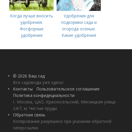
Когда лучше вносить
Удобрения для
удобрения.
подкормки сада и
Фосфорные
огорода осенью.
удобрения
Какие удобрения
вносить осенью и как
правильно это
делать?
© 2026 Ваш сад
Все садоводы уже здесь!
Контакты
Пользовательское соглашение
Политика конфидециальности
г. Москва, ЦАО, Красносельский, Мясницкая улица
24/7, м. Чистые пруды
Обратная связь
Копирование разрешено при указании обратной
гиперссылки.