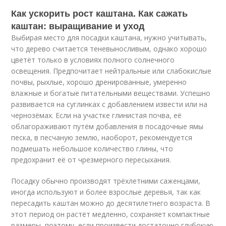
Как ускорить рост каштана. Как сажать
каштан: выращивание и уход
Выбирая место для посадки каштана, нужно учитывать,
что дерево считается теневыносливым, однако хорошо
цветёт только в условиях полного солнечного
освещения. Предпочитает нейтральные или слабокислые
почвы, рыхлые, хорошо дренированные, умеренно
влажные и богатые питательными веществами. Успешно
развивается на суглинках с добавлением извести или на
чернозёмах. Если на участке глинистая почва, её
облагораживают путём добавления в посадочные ямы
песка, в песчаную землю, наоборот, рекомендуется
подмешать небольшое количество глины, что
предохранит её от чрезмерного пересыхания.
Посадку обычно производят трёхлетними саженцами,
иногда используют и более взрослые деревья, так как
пересадить каштан можно до десятилетнего возраста. В
этот период он растёт медленно, сохраняет компактные
размеры, поэтому, если произвести достаточно глубокую