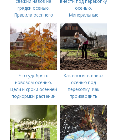
свежий навоз на
внести под перекопку
грядки осенью.
осенью.
Правила осеннего
Минеральные
внесения навоза
удобрения
Что удобрять
Как вносить навоз
новозом осенью.
осенью под
Цели и сроки осенней
перекопку. Как
подкормки растений
производить
перекопку огорода