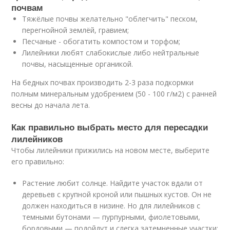
почвам
Тяжёлые почвы желательно "облегчить" песком,
перегнойной землёй, гравием;
Песчаные - обогатить компостом и торфом;
Лилейники любят слабокислые либо нейтральные
почвы, насыщенные органикой.
На бедных почвах производить 2-3 раза подкормки
полным минеральным удобрением (50 - 100 г/м2) с ранней
весны до начала лета.
Как правильно выбрать место для пересадки
лилейников
Чтобы лилейники прижились на новом месте, выберите
его правильно:
Растение любит солнце. Найдите участок вдали от
деревьев с крупной кроной или пышных кустов. Он не
должен находиться в низине. Но для лилейников с
темными бутонами — пурпурными, фиолетовыми,
бордовыми — подойдут и слегка затемненные участки;