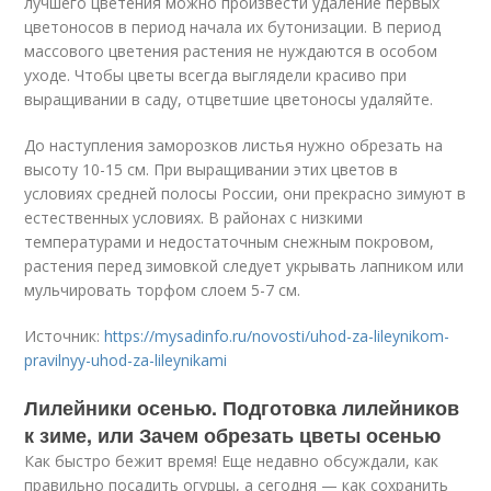
лучшего цветения можно произвести удаление первых
цветоносов в период начала их бутонизации. В период
массового цветения растения не нуждаются в особом
уходе. Чтобы цветы всегда выглядели красиво при
выращивании в саду, отцветшие цветоносы удаляйте.
До наступления заморозков листья нужно обрезать на
высоту 10-15 см. При выращивании этих цветов в
условиях средней полосы России, они прекрасно зимуют в
естественных условиях. В районах с низкими
температурами и недостаточным снежным покровом,
растения перед зимовкой следует укрывать лапником или
мульчировать торфом слоем 5-7 см.
Источник:
https://mysadinfo.ru/novosti/uhod-za-lileynikom-
pravilnyy-uhod-za-lileynikami
Лилейники осенью. Подготовка лилейников
к зиме, или Зачем обрезать цветы осенью
Как быстро бежит время! Еще недавно обсуждали, как
правильно посадить огурцы, а сегодня — как сохранить