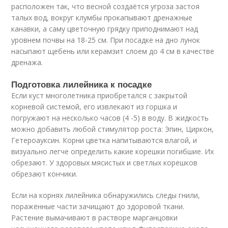
расположен так, что весной создаётся угроза застоя
талых вод, вокруг клумбы прокапывают дренажные
канавки, а саму цветочную грядку приподнимают над
уровнем почвы на 18-25 см. При посадке на дно лунок
насыпают щебень или керамзит слоем до 4 см в качестве
дренажа.
Подготовка лилейника к посадке
Если куст многолетника приобретался с закрытой
корневой системой, его извлекают из горшка и
погружают на несколько часов (4 -5) в воду. В жидкость
можно добавить любой стимулятор роста: Эпин, Циркон,
Гетероауксин. Корни цветка напитываются влагой, и
визуально легче определить какие корешки погибшие. Их
обрезают. У здоровых мясистых и светлых корешков
обрезают кончики.
Если на корнях лилейника обнаружились следы гнили,
поражённые части зачищают до здоровой ткани.
Растение вымачивают в растворе марганцовки