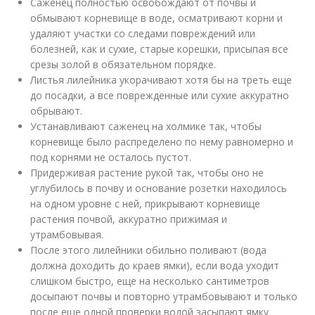
Саженец полностью освобождают от почвы и
обмывают корневище в воде, осматривают корни и
удаляют участки со следами повреждений или
болезней, как и сухие, старые корешки, присыпая все
срезы золой в обязательном порядке.
Листья лилейника укорачивают хотя бы на треть еще
до посадки, а все поврежденные или сухие аккуратно
обрывают.
Устанавливают саженец на холмике так, чтобы
корневище было распределено по нему равномерно и
под корнями не осталось пустот.
Придерживая растение рукой так, чтобы оно не
углубилось в почву и основание розетки находилось
на одном уровне с ней, прикрывают корневище
растения почвой, аккуратно прижимая и
утрамбовывая.
После этого лилейники обильно поливают (вода
должна доходить до краев ямки), если вода уходит
слишком быстро, еще на несколько сантиметров
досыпают почвы и повторно утрамбовывают и только
после еще одной проверки водой засыпают ямку