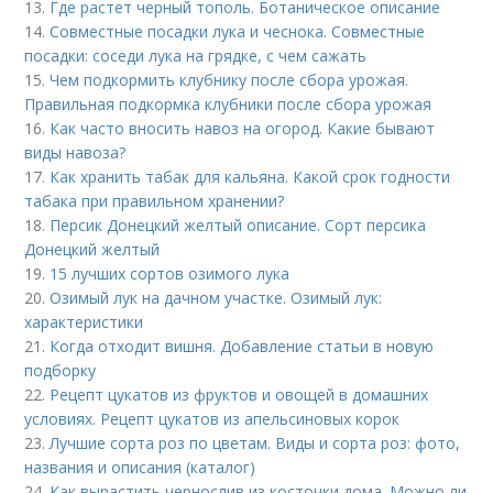
13.
Где растет черный тополь. Ботаническое описание
14.
Совместные посадки лука и чеснока. Совместные
посадки: соседи лука на грядке, с чем сажать
15.
Чем подкормить клубнику после сбора урожая.
Правильная подкормка клубники после сбора урожая
16.
Как часто вносить навоз на огород. Какие бывают
виды навоза?
17.
Как хранить табак для кальяна. Какой срок годности
табака при правильном хранении?
18.
Персик Донецкий желтый описание. Сорт персика
Донецкий желтый
19.
15 лучших сортов озимого лука
20.
Озимый лук на дачном участке. Озимый лук:
характеристики
21.
Когда отходит вишня. Добавление статьи в новую
подборку
22.
Рецепт цукатов из фруктов и овощей в домашних
условиях. Рецепт цукатов из апельсиновых корок
23.
Лучшие сорта роз по цветам. Виды и сорта роз: фото,
названия и описания (каталог)
24.
Как вырастить чернослив из косточки дома. Можно ли