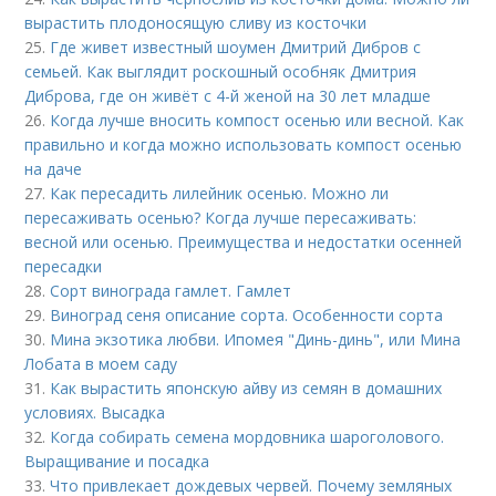
вырастить плодоносящую сливу из косточки
25.
Где живет известный шоумен Дмитрий Дибров с
семьей. Как выглядит роскошный особняк Дмитрия
Диброва, где он живёт с 4-й женой на 30 лет младше
26.
Когда лучше вносить компост осенью или весной. Как
правильно и когда можно использовать компост осенью
на даче
27.
Как пересадить лилейник осенью. Можно ли
пересаживать осенью? Когда лучше пересаживать:
весной или осенью. Преимущества и недостатки осенней
пересадки
28.
Сорт винограда гамлет. Гамлет
29.
Виноград сеня описание сорта. Особенности сорта
30.
Мина экзотика любви. Ипомея "Динь-динь", или Мина
Лобата в моем саду
31.
Как вырастить японскую айву из семян в домашних
условиях. Высадка
32.
Когда собирать семена мордовника шароголового.
Выращивание и посадка
33.
Что привлекает дождевых червей. Почему земляных