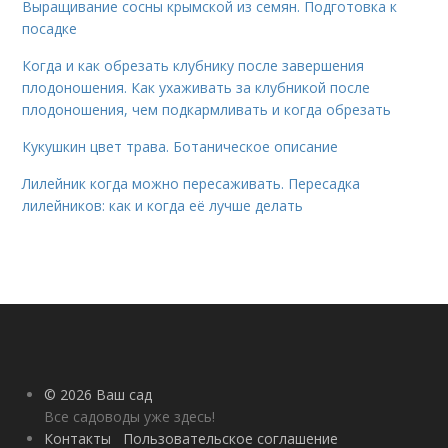
Выращивание сосны крымской из семян. Подготовка к
посадке
Когда и как обрезать клубнику после завершения
плодоношения. Как ухаживать за клубникой после
плодоношения, чем подкармливать и когда обрезать
Кукушкин цвет трава. Ботаническое описание
Лилейник когда можно пересаживать. Пересадка
лилейников: как и когда её лучше делать
© 2026 Ваш сад
Все садоводы уже здесь!
Контакты
Пользовательское соглашение