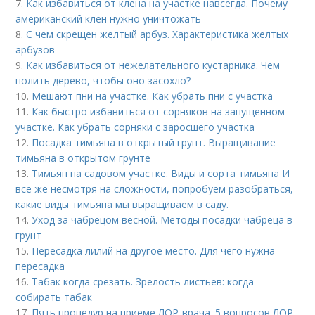
7.
Как избавиться от клена на участке навсегда. Почему
американский клен нужно уничтожать
8.
С чем скрещен желтый арбуз. Характеристика желтых
арбузов
9.
Как избавиться от нежелательного кустарника. Чем
полить дерево, чтобы оно засохло?
10.
Мешают пни на участке. Как убрать пни с участка
11.
Как быстро избавиться от сорняков на запущенном
участке. Как убрать сорняки с заросшего участка
12.
Посадка тимьяна в открытый грунт. Выращивание
тимьяна в открытом грунте
13.
Тимьян на садовом участке. Виды и сорта тимьяна И
все же несмотря на сложности, попробуем разобраться,
какие виды тимьяна мы выращиваем в саду.
14.
Уход за чабрецом весной. Методы посадки чабреца в
грунт
15.
Пересадка лилий на другое место. Для чего нужна
пересадка
16.
Табак когда срезать. Зрелость листьев: когда
собирать табак
17.
Пять процедур на приеме ЛОР-врача. 5 вопросов ЛОР-